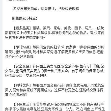
-卖家发布更简单，语音描述，扫条码更轻松
闲鱼网app特点：
【超多品类】服装、数码、家电、美妆、图书、玩具……统统
都有!闲鱼上的宝贝种类超级多,保准你淘到心仪的物品。嘿,快来闲
鱼看看有没有你想要的呀~
【即时沟通】想问问宝贝的细节?和卖家聊一聊呗!闲鱼的即时
聊天功能让你随时随地和卖家沟通,了解更多有关宝贝的信息,还能
讨价还价,好划算哦!
【安全交易】在闲鱼上买卖东西,安全放心!闲鱼有专门的担保
交易功能,确保买卖双方的资金和货品安全。有了闲鱼的保障,你就
尽情享受网上交易的乐趣吧!
【同城优先】想要面对面交易?没问题!闲鱼优先展示同城的宝
贝,方便你和卖家线下见面成交。这样不仅更放心,还能结交到志同
道合的朋友呢!
【环保生活】闲置能换钱,环保又赚钱!把家里不用的东西转手
卖掉,不仅能赚点零花钱,还能为环保出一份力。嘿,在闲鱼上,环保生