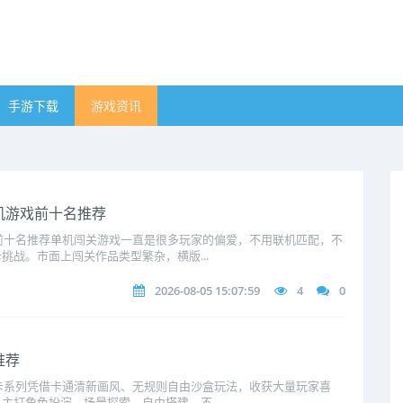
手游下载
游戏资讯
单机游戏前十名推荐
戏前十名推荐单机闯关游戏一直是很多玩家的偏爱，不用联机匹配，不
挑战。市面上闯关作品类型繁杂，横版...
2026-08-05 15:07:59
4
0
推荐
托卡系列凭借卡通清新画风、无规则自由沙盒玩法，收获大量玩家喜
主打角色扮演、场景探索、自由搭建，不...