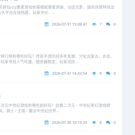
十名修仙rpg像素游戏依靠细腻像素原画、动态光影、国风场景特效出
各大平台在线热度、玩家评价、...
2026-07-31 15:08:47
7
0
游排行榜有哪些好玩？传奇手游历经多年发展，分化出复古、合击、
玩家寻找人气旺盛、服务器稳定、玩家活跃...
2026-07-31 14:43:54
9
0
些
二次元中世纪游戏有哪些超好玩？经典二次元・中世纪奇幻游戏精
士 / 王国 / 魔法中世纪世界...
2026-07-30 10:15:33
8
0