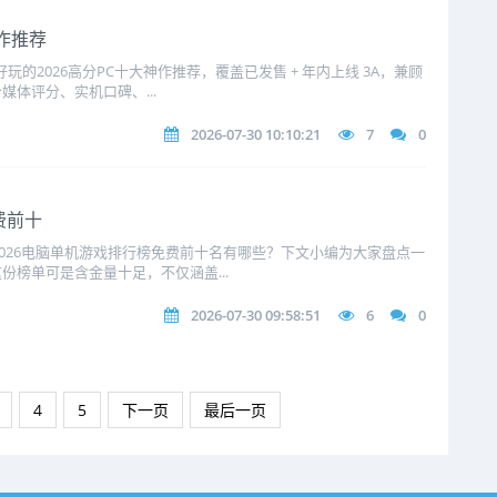
神作推荐
好玩的2026高分PC十大神作推荐，覆盖已发售 + 年内上线 3A，兼顾
体评分、实机口碑、...
2026-07-30 10:10:21
7
0
费前十
2026电脑单机游戏排行榜免费前十名有哪些？下文小编为大家盘点一
榜单可是含金量十足，不仅涵盖...
2026-07-30 09:58:51
6
0
4
5
下一页
最后一页