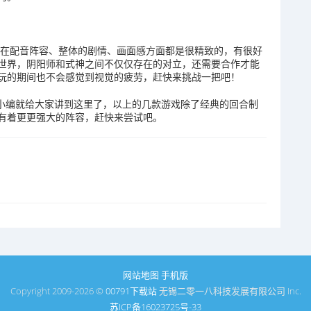
论在配音阵容、整体的剧情、画面感方面都是很精致的，有很好
世界，阴阳师和式神之间不仅仅存在的对立，还需要合作才能
玩的期间也不会感觉到视觉的疲劳，赶快来挑战一把吧！
站小编就给大家讲到这里了，以上的几款游戏除了经典的回合制
有着更更强大的阵容，赶快来尝试吧。
网站地图
手机版
Copyright 2009-2026 ©
00791下载站
无锡二零一八科技发展有限公司 Inc.
苏ICP备16023725号-33