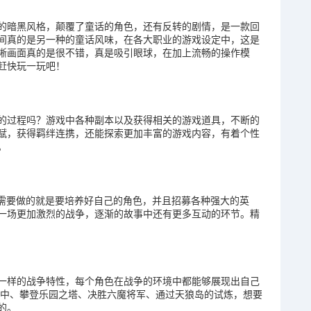
的暗黑风格，颠覆了童话的角色，还有反转的剧情，是一款回
间真的是另一种的童话风味，在各大职业的游戏设定中，这是
晰画面真的是很不错，真是吸引眼球，在加上流畅的操作模
赶快玩一玩吧！
的过程吗？游戏中各种副本以及获得相关的游戏道具，不断的
赋，获得羁绊连携，还能探索更加丰富的游戏内容，有着个性
。
们需要做的就是要培养好自己的角色，并且招募各种强大的英
一场更加激烈的战争，逐渐的故事中还有更多互动的环节。精
一样的战争特性，每个角色在战争的环境中都能够展现出自己
斗中、攀登乐园之塔、决胜六魔将军、通过天狼岛的试炼，想要
的。