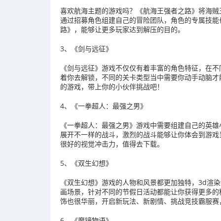
喜欢航海主题的游戏吗？《航海王强者之路》将海贼
通过招募角色组建自己的冒险团队，角色的专属技能
路》，能够让更多玩家达到解压的目的。
3、《剑与远征》
《剑与远征》游戏不仅仅有着丰富的角色特征，在不
着你去解锁，不同的关卡类型当中需要你动手动脑才
的游戏，带上你的小伙伴挑战吧！
4、《一拳超人：最强之男》
《一拳超人：最强之男》游戏中需要组建自己的英雄
展开不一样的战斗，激烈的战斗能够让你体会到游戏
很好的视觉冲击力，值得去下载。
5、《双生幻想》
《双生幻想》游戏的人物和风景都更加独特，3d渲染
画场景，针对不同的节假日活动都能让你获得更多的
饰也很华丽，开启新玩法、新剧情、挑战竞技霸服赛
6、《魔镜物语》