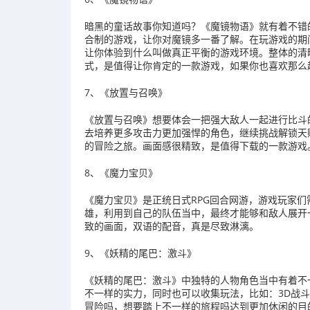
暗黑的童话故事你知道吗？《魔镜物语》就有着不错
合制的游戏，让你对魔镜多一番了解。在玩游戏的期
让你体验到什么叫做真正平衡的游戏环境。整体的清
式，是值得让你肯定的一款游戏，如果你也喜欢那么
7、《放置与召唤》
《放置与召唤》想要体会一把强大敌人一起进行比斗
去培养更多攻击力更加强悍的角色，继续挑战解锁天
的冒险之旅。画面感很精致，是值得下载的一款游戏
8、《魔力宝贝》
《魔力宝贝》是正统日式RPG回合网游，游戏玩家
雄，利用到自己的队伍当中，最终才能够和敌人展开
致的画面，双语的配音，真是尽致淋漓。
9、《妖精的尾巴：激斗》
《妖精的尾巴：激斗》中独特的人物角色当中有着不
不一样的实力，同时也可以收集玩法，比如：3D战
冒险吗，想要踏上不一样的旅程吗达到更加休闲的目