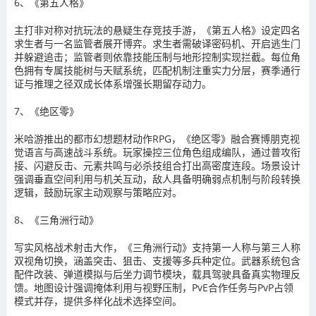
6、《第五人格》
主打非对称对抗玩法的悬疑生存竞技手游，《第五人格》设定四名
求生者与一名监管者展开博弈。求生者需破译密码机、开启逃生门
并躲避追击；监管者则依靠技能压制与地形控制实现拦截。每位角
色拥有专属技能树与天赋系统，匹配机制注重实力分层，赛季通行
证与推理之径双成长体系增强长期留存动力。
7、《绝区零》
米哈游推出的都市幻想题材动作RPG，《绝区零》融合赛博朋克视
觉语言与高速战斗系统。玩家操控三位角色组成编队，通过普攻衔
接、闪避反击、元素共鸣与必杀技组合打出高密度连段。场景设计
强调垂直空间利用与机关互动，敌人具备明确弱点机制与阶段转换
逻辑，鼓励玩家主动观察与策略应对。
8、《三角洲行动》
写实风格战术射击大作，《三角洲行动》支持第一人称与第三人称
双视角切换，涵盖突击、狙击、支援等多兵种定位。武器系统包含
配件改装、弹道模拟与后坐力调节模块，载具驾驶具备真实物理反
馈。地图设计强调掩体利用与视野压制，PvE合作任务与PvP占领
模式并存，提供多样化战术选择空间。