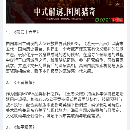
1、《燕云十六声》
由网易自主研发的大型开放世界武侠RPG，《燕云十六声》以唐末
五代十国为历史舞台，构建出一个考据严谨又富有侠义精神的江湖
生态。玩家化身一名身世成谜的游历侠客，在追寻至亲踪迹的过程
中穿行于山河城邑之间，触发随机奇遇、参与阵营纷争、习得百家
武学，并逐步揭开乱世背后的深层真相。高自由度探索机制与强叙
事驱动相结合，赋予本作极高的沉浸感与代入感。
2、《王者荣耀》
作为国内MOBA品类标杆之作，《王者荣耀》持续多年保持稳定活
跃用户规模。其核心5v5公平竞技模式强调团队协作、技能预判与
战术执行，配合高频版本更新与英雄平衡调整，确保长期可玩性。
美术风格兼具东方美学与现代张力，海量主题皮肤覆盖节日限定、
文化联动与原创设计，满足不同审美取向与收藏需求。
3、《和平精英》