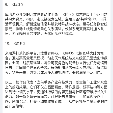
9、《鸣潮》
库洛游戏开发的开放世界动作手游，《鸣潮》以末世废土与超自然
共鸣为背景，构建广袤无缝探索区域。主角具备“共鸣”能力，可激
活环境机关、解析遗迹信息并触发特殊战斗状态。世界任务嵌套线
索链，推动主线剧情与角色关系演进；伙伴系统支持实时加入队
伍、协同释放奥义技能，强化团队作战体验。
10、《原神》
米哈游打造的跨平台开放世界RPG，《原神》以提瓦特大陆为舞
台，通过高质量场景建模、动态天气系统与交响级配乐营造史诗氛
围。七国主线层层递进，每位可玩角色均配备独立传说任务与语音
日志，共同拼合世界观全貌。玩法矩阵涵盖元素反应战斗、解谜探
索、钓鱼采集、烹饪合成及多人联机协作，兼顾深度与泛用性。
以上十款作品代表了当前手游产业在技术力、创意性与工业化水准
上的前沿成果。它们不仅在画面精度、动作反馈、叙事结构等方面
达到行业领先水平，更通过持续的内容更新与社区运营维持长久生
命力。对于新入坑玩家而言，可根据自身偏好——如重视操作手
感、剧情沉浸、社交互动或收集养成——从中选择契合度最高的作
品开启旅程。