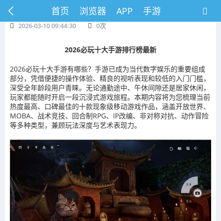
首页
浏览器
APP
手游
2026-03-10 09:44:30
0
次
2026必玩十大手游排行榜最新
2026必玩十大手游有哪些？手游已成为当代数字娱乐的重要组成
部分，凭借便捷的操作体验、精良的视听表现和较低的入门门槛，
深受全年龄段用户青睐。无论通勤途中、午休间隙还是居家休闲，
玩家都能随时开启一段沉浸式游戏旅程。本期内容将为您梳理当前
热度最高、口碑最佳的十款现象级移动游戏作品，涵盖开放世界、
MOBA、战术竞技、回合制RPG、IP改编、非对称对抗、动作冒险
等多种类型，兼顾玩法深度与艺术表现力。