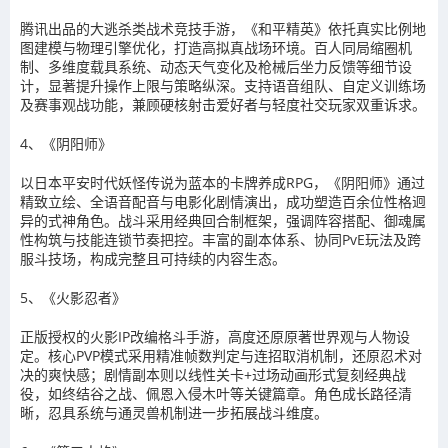
腾讯出品的大逃杀类战术竞技手游，《和平精英》依托真实比例地
图建模与物理引擎优化，打造高拟真战场环境。百人同局缩圈机
制、多维度载具系统、动态天气变化及枪械后坐力反馈等细节设
计，显著提升操作上限与策略纵深。支持语音组队、自定义训练场
及赛事观战功能，兼顾硬核射击爱好者与轻度社交玩家双重诉求。
4、《阴阳师》
以日本平安时代妖怪传说为蓝本的卡牌养成RPG，《阴阳师》通过
精致立绘、全语音配音与电影化剧情演出，成功塑造百余位性格迥
异的式神角色。战斗采用经典回合制框架，强调阵容搭配、御魂属
性构筑与技能连锁节奏把控。丰富的副本体系、协同PvE玩法及跨
服斗技场，构成完整且可持续的内容生态。
5、《火影忍者》
正版授权的火影IP改编格斗手游，高度还原原著世界观与人物设
定。核心PVP模式采用精准帧数判定与连招取消机制，还原忍术对
决的爽快感；剧情副本则以线性关卡+过场动画形式复刻经典战
役，如终结谷之战、佩恩入侵木叶等关键篇章。角色成长路径清
晰，忍具系统与通灵兽机制进一步拓展战斗维度。