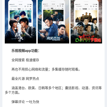
乐视视频app功能：
全网搜索 极速缓存
再也不用担心网络和流量；多集缓存随时观看。
最全片源 网罗热点
涵盖港台、欧美、日韩等多个地区；囊括影视、动漫、资讯等
多个方面。
弹幕评论 一吐为快