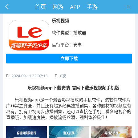
首页
网游
APP
手游
乐视视频
软件类型：播放器
运行平台：安卓
立即下载
2024-09-11 22:07:13
0
次
乐视视频app下载安装_官网下载乐视视频手机版
乐视视频app是一个聚合影视播放的手机软件，该软件软件片
库非常之齐全，并且还有超多经典独播剧集，各种题材的视频应有
尽有，拥有卫视同步热播剧集，还可以直接在手机上看各电视台的
直播哦，加载速度快，播放流畅丝滑，观剧体验极佳！