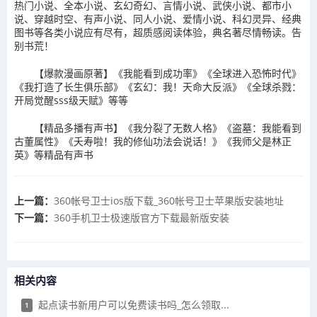
热门小说、全本小说、玄幻奇幻、言情小说、武侠小说、都市小
说、穿越时空、有声小说、同人小说、爱情小说、科幻灵异、经典
图书等各类小说应有尽有，超质感阅读体验，典名著尽情畅读。告
别书荒！
【爆款漫画原著】《我能看到成功率》《全球进入恐怖时代》
《我打造了长生俱乐部》《玄幻：我！天命大反派》《全球杀戮：
开局觉醒sss级天赋》等等
【精品多播有声书】《我分裂了无数人格》《盗墓：我能看到
古董属性》《夭寿啦！我的修仙功法会说话！》《我师父是林正
英》等精品有声书
上一篇：
​360帐号卫士ios版下载_360帐号卫士苹果版安装地址
下一篇：
360手机卫士极速版官方下载最新版安装
相关内容
​起点读书新用户可以免费读书吗_怎么领取...
1