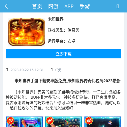
首页
网游
APP
手游
​未知世界
游戏类型：传奇类
运行平台：安卓
立即下载
2023-10-22 15:12:31
0
次
未知世界手游下载安卓版免费_未知世界传奇礼包码2023最新
《未知世界》完美的复刻了当年的端游传奇，十二生肖叠加各
种被动技能， BUFF非常多元化，神技多切割快，打怪爽爆率高，
复古跟潮流玩法的巧妙结合！你可以结识一群非常热血，随时可以
一起在线攻沙的兄弟。快来加入游戏吧~