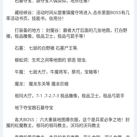
石墓夺宝：跟夺宝人偶类似，地点在猪7
藏经峡谷：活动时间从盟重镇魔守将进入.击杀里面BOSS有几
率活动书页，技能书，信用分！
打装备的地方 ：封魔谷：霸者大厅后面的几张地图，打白野
猪，极品雕像，极品卫士，极品弓箭手等！
石墓： 七层的白野猪 石墓尸王等.
蜈蚣洞：生死之间等地图的 邪恶 钳虫.
牛魔： 七层大厅，牛魔将军，祭司，宝箱等！
魔龙： 魔龙东关等 魔龙巨蛾
祖玛大厅，7-1 .7-2.7-3 极品雕像，极品卫士，极品弓箭手
地下夺宝跟石墓夺宝
各大BOSS ：六大重装地图爆衣服，这个是兵家必争之地！封
魔的虹魔教主，祖玛的祖玛教主，沃玛的沃玛教主