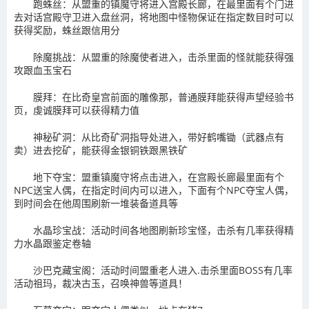
跑蛛丝：从盟重的镇魔守将进入宫殿长廊，在最里面有个门进
去对话宫殿守卫进入盘丝洞，将地图中怪物保证在指定数目时可以
获得奖励，蛛丝跟信用分
除魔挑战：从盟重的除魔使者进入，击杀里面的怪就能获得强
攻跟血玉宝石
膜拜：在比奇皇宫前面的雕像那，普通膜拜能获得声望经验书
页，虔诚膜拜可以获得精力值
神秘矿洞：从比奇矿洞指导处进入，带好鹤嘴锄（武器点有
卖）进去挖矿，能获得金银铜铁跟黑铁矿
地下夺宝：盟重镇魔守将点击进入，在宫殿长廊最里面有个
NPC送宝人偶，在指定时间内可以进入，下面有个NPC夺宝人偶，
到时间会在他周围刷新一堆装备道具等
水晶珍宝战：活动时间各地图刷新珍宝怪，击杀有几率获得精
力水晶跟鉴定卷轴
沙巴克藏宝阁：活动时间盟重老人进入.击杀里面BOSS有几率
活动祖玛，裁决古玉，召唤神兽等道具！