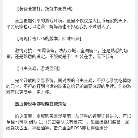
【装备全靠打，技能书全靠刷】
营造更加公平的游戏环境，这里不仅仅是人民币玩家的天下，
平民玩家也可以逆袭！妈妈再也不担心我打不过别人了。
【再现传奇1.76的版本，回味经典】
激情对抗，PK爆装备，决战沙城，皇图霸业，还是熟悉的场
景，还是熟悉的设定。不服就是干！神装在手，天下我有！
【自由交易，游戏便利】
完全开放的交易系统，面对面的自由交易，不担心系统吃掉你
的元宝，不担心打到合适的装备送给兄弟需要麻烦的手续。你的游
戏可以更简单、更方便。
热血传说手游攻略日常玩法
焰火屠魔：商城购买浪漫星雨，从盟重的镇魔守将进入，可以
单独也可以 组队 进（只需要队长有烟花），里面爆祖玛装备，龙
纹裁决古玉，祝福油等。击杀里面BOSS能获得信用分