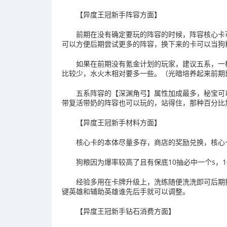
【异度王冠新手阵容方面】
前期在没有确定要玩的阵容的时候，阵容核心卡
可以方便后期尝试更多的阵容，换下来的卡可以当狗
如果在前期没有氪金计划的玩家，建议五系，一
比较少，水火木相对要多一些。（光暗培养起来前期
五系阵容的【深渊角弓】属性加成最多，秘宝可
带复活带奶的阵容也可以玩的，站得住，那种百分比
【异度王冠新手材料方面】
核心卡的本体尽量多存，商店的奖励兑换，核心
狗粮因为爆率较高了且有保底10抽必中一个s，
经验多用在卡牌升级上，洗练随便洗洗即可后期
键英雄和辅助英雄谁先后手就可以调整。
【异度王冠新手钻石消费方面】