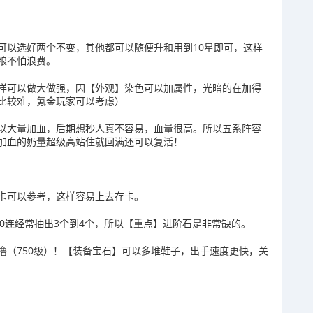
可以选好两个不变，其他都可以随便升和用到10星即可，这样
粮不怕浪费。
样可以做大做强，因【外观】染色可以加属性，光暗的在加得
比较难，氪金玩家可以考虑）
以大量加血，后期想秒人真不容易，血量很高。所以五系阵容
加血的奶量超级高站住就回满还可以复活！
卡可以参考，这样容易上去存卡。
10连经常抽出3个到4个，所以【重点】进阶石是非常缺的。
撸（750级）！【装备宝石】可以多堆鞋子，出手速度更快，关