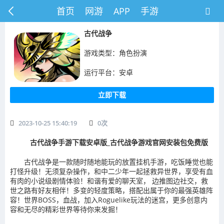
首页
网游
APP
手游
古代战争
游戏类型：角色扮演
运行平台：安卓
立即下载
2023-10-25 15:40:19
0
次
古代战争手游下载安卓版_古代战争游戏官网安装包免费版
古代战争是一款随时随地能玩的放置挂机手游，吃饭睡觉也能
打怪升级！无须复杂操作，和中二少年一起拯救异世界，享受有血
有肉的小说级剧情体验！和谐有爱的聊天室， 边推图边社交，救
世之路有好友相伴！多变的轻度策略，搭配出属于你的最强英雄阵
容！世界BOSS，血战，加入Roguelike玩法的迷宫，更多创意内
容和无尽的精彩世界等待你来发掘！