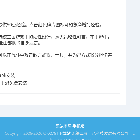
提供50点经验。点击红色碎片图标可预览净增加经验。
是传统三国游戏中的硬性设计，毫无策略性可言，在手游中，
全由部队的自身决定。
们可以在战斗中攻击敌方武将、士兵，并为己方武将分担伤害。
pk安装
本手游免费安装
网站地图
手机版
Copyright 2009-2026 ©
00791下载站
无锡二零一八科技发展有限公司 Inc.