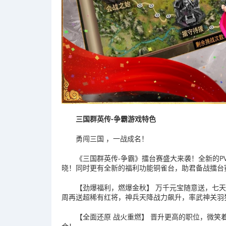
三国群英传-争霸游戏特色
勇闯三国 ，一战成名！
《三国群英传-争霸》擂台赛盛大来袭！全新的P
晓！同时更有全新的福利功能铜雀台，助君备战擂台
【劲爆福利，燃爆金秋】 万千元宝随意送，七
周再送超稀有红将，神兵天降战力飙升，率武神关羽
【全面还原 战火重燃】 晋升更高的职位，微笑