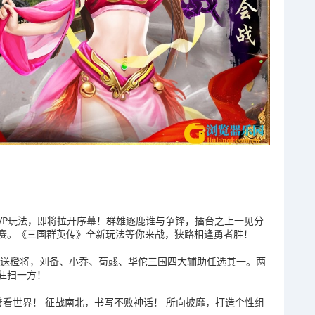
VP玩法，即将拉开序幕！群雄逐鹿谁与争锋，擂台之上一见分
赛。《三国群英传》全新玩法等你来战，狭路相逢勇者胜！
天送橙将，刘备、小乔、荀彧、华佗三国四大辅助任选其一。两
狂扫一方！
着看世界！ 征战南北，书写不败神话！ 所向披靡，打造个性组