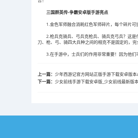
合！
三国群英传-争霸安卓版手游亮点
1.金色军师融合消耗红色军师碎片，每个碎片可
2.枪兵克骑兵、弓兵克枪兵、骑兵克弓兵？这
刀、枪、弓、骑四大兵种之间的相克不是固定的，完
3.在手游中，士兵们的作用非常重要！因为他
上一篇：
​少年西游记官方网站正版手游下载安卓版本a
下一篇：
​少女前线手游下载安卓版_少女前线最新版