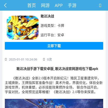
首页
网游
APP
手游
敢达决战
游戏类型：卡牌
运行平台：安卓
立即下载
2025-01-01 10:24:06
0
次
敢达决战手游下载安卓版_敢达决战官网游戏包下载apk
《敢达决战》全新2.0版本开启新纪元！殖民卫星重建完毕，
主城焕新，王牌指挥官准备作战！美术升级，界面优化，体验全新
游戏世界，机体重塑，必杀技能效果燃炸全场， 联合作战开启，
宇宙对抗，全局预览运筹帷幄！《敢达决战》2.0等你来探索。