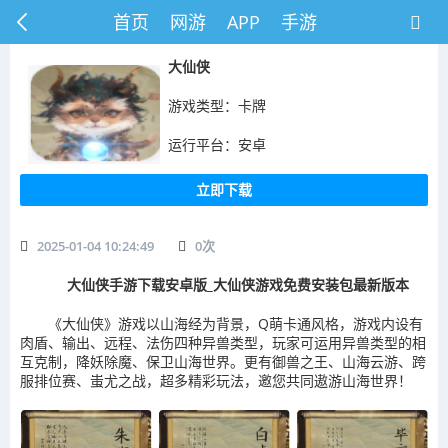
首页
网游
APP
手游
​大仙侠
游戏类型：卡牌
运行平台：安卓
立即下载
2025-01-04 10:24:49
0
次
大仙侠手游下载安卓版_大仙侠游戏免费安装包最新版本
《大仙侠》游戏以山海经为背景，Q萌卡通风格，游戏内设有
肉盾、输出、远程、法伤四种异兽类型，玩家可运用异兽类型的相
互克制，降妖除魔、保卫山海世界。更有御兽之王、山海云游、跨
服排位赛、蚩尤之战，超多精彩玩法，邀您共同遨游山海世界！