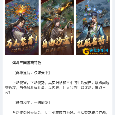
炫斗三国游戏特色
【群雄逐鹿，权谋天下】
上略伐智，下略伐势。真实归纳和平中的生活规律，联盟间远
交近攻，与劲敌斗智斗勇。以内政，壮大我势！以谋略，攫取王
权！
【联盟和平，一触即发】
各路俊杰风云际会，乱世英雄歃血为盟。与众盟友联合作战，