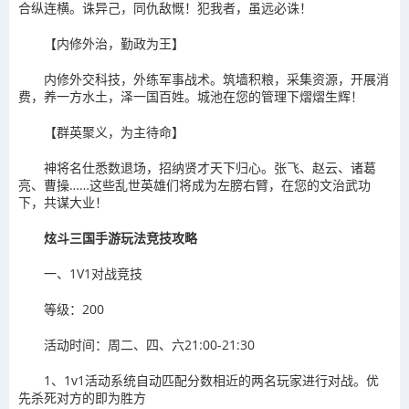
合纵连横。诛异己，同仇敌慨！犯我者，虽远必诛！
【内修外治，勤政为王】
内修外交科技，外练军事战术。筑墙积粮，采集资源，开展消
费，养一方水土，泽一国百姓。城池在您的管理下熠熠生辉！
【群英聚义，为主待命】
神将名仕悉数退场，招纳贤才天下归心。张飞、赵云、诸葛
亮、曹操……这些乱世英雄们将成为左膀右臂，在您的文治武功
下，共谋大业！
炫斗三国手游玩法竞技攻略
一、1V1对战竞技
等级：200
活动时间：周二、四、六21:00-21:30
1、1v1活动系统自动匹配分数相近的两名玩家进行对战。优
先杀死对方的即为胜方