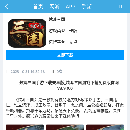
首页
网游
APP
手游
炫斗三国
游戏类型：卡牌
运行平台：安卓
立即下载
2023-10-31 14:32:18
0
次
炫斗三国手游下载安卓版_炫斗三国游戏下载免费版官网
v3.9.0.0
《炫斗三国》是一款拥有独特魅力的slg策略手游。三国乱
世，谁主沉浮，成王败寇，皆系于一念之间。主公雄韬武略，打造
坚城利器。招募千军万马，招揽天下英豪。 战场运筹帷幄，决胜
千里之外。感兴趣的玩家快来下载体验吧~