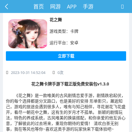
首页
网游
APP
手游
花之舞
游戏类型：卡牌
运行平台：安卓
立即下载
2023-10-31 14:52:04
0
次
花之舞卡牌手游下载正版免费安装包v1.3.0
《花之舞》是一款唯美的古风剧情恋爱手游，剧情跌宕起伏，
你的每个选择都是分叉路口，也是美好的安排 形单影只，邂逅知
己，游戏的旅途会遇到很多人，唯有与知己相伴，寻花谢花飞花盛
开，看尽一朝花中之舞，这有生的岁月才不孤单。 新颖的剧情玩
法，特色的养成系统，古风唯美的换装搭配，和你亲爱的他互诉心
意，了解彼此的过去将来，重现你期待的爱情！ 清欢白茶无别
事，我在等风也等你~喜欢这类手游的玩家快来下载体验吧~