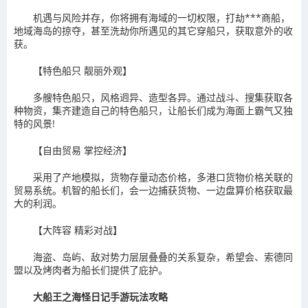
机遇与风险并存，你将拥有海域的一切权限，打劫***商船，
地域海岛的掠夺，甚至洗劫你所遇见的其它穿船只，获取意外的收
获。
【特色船只 靓丽外观】
多艘特色船只，风格迥异、造型各异。通过战斗、搜集获取各
种物资，集齐建造自己的特色船只，让船长们成为海面上霸气又独
特的风景!
【自由贸易 掌控经济】
采用了产地模拟，货物存量动态价格，多港口货物价格关联的
贸易系统。机智的船长们，会一边捕获货物、一边盘算价格获取最
大的利润。
【大阵容 精彩对战】
海盗、岛屿、敌对势力层层叠叠的关系复杂，希望会、索德同
盟以及烤肉者为船长们提供了庇护。
大船王之海怪日记手游玩法攻略