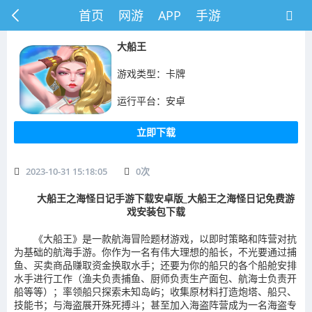
首页
网游
APP
手游
大船王
游戏类型：卡牌
运行平台：安卓
立即下载
2023-10-31 15:18:05
0
次
大船王之海怪日记手游下载安卓版_大船王之海怪日记免费游
戏安装包下载
《大船王》是一款航海冒险题材游戏，以即时策略和阵营对抗
为基础的航海手游。你作为一名有伟大理想的船长，不光要通过捕
鱼、买卖商品赚取资金换取水手；还要为你的船只的各个船舱安排
水手进行工作（渔夫负责捕鱼、厨师负责生产面包、航海士负责开
船等等）；率领船只探索未知岛屿；收集原材料打造炮塔、船只、
技能书；与海盗展开殊死搏斗；甚至加入海盗阵营成为一名海盗专