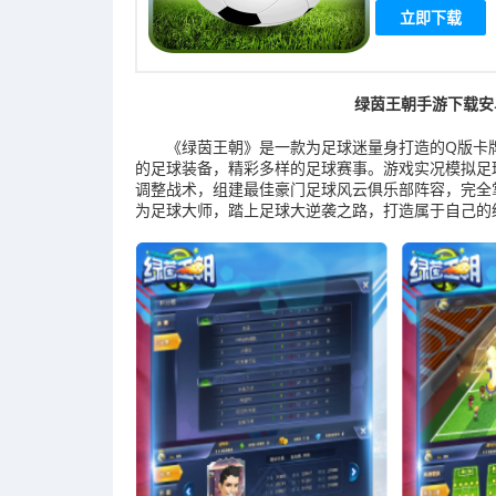
立即下载
绿茵王朝手游下载安
《绿茵王朝》是一款为足球迷量身打造的Q版卡
的足球装备，精彩多样的足球赛事。游戏实况模拟足
调整战术，组建最佳豪门足球风云俱乐部阵容，完全
为足球大师，踏上足球大逆袭之路，打造属于自己的