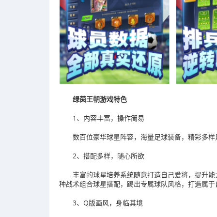
绿茵王朝游戏特色
1、内容丰富，操作简易
数百位豪华球星阵容，海量足球装备，精彩多样
2、搭配多样，随心所欲
丰富的球星培养系统随意打造自己爱将，提升能
种战术组合球星搭配，踢出专属球队风格，打造属于
3、Q版画风，身临其境