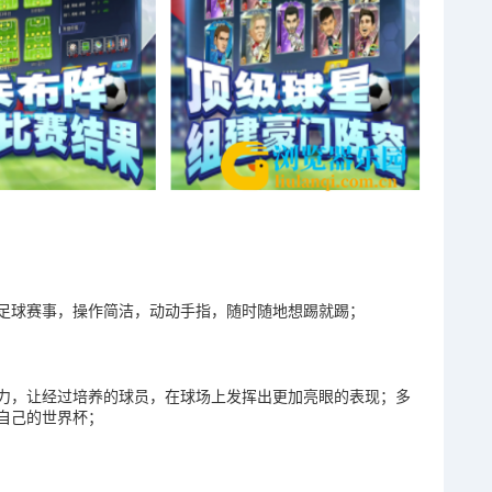
足球赛事，操作简洁，动动手指，随时随地想踢就踢；
力，让经过培养的球员，在球场上发挥出更加亮眼的表现；多
自己的世界杯；