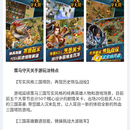
策马守天关手游玩法特点
【写实风格三国塔防，再现历史恢弘战役】
游戏延续策马三国写实风格的经典英雄人物和游戏场景，目前
前五个大章节总计50个精心设计的剧情关卡，出场20位脍炙人口
的三国英豪, 带您踏入汉末乱世，让人耳目一新的体验全新的热血
三国塔防游戏。
【三国英雄霸道技能，微操挑战大波敌军】