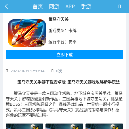
首页
网游
APP
手游
策马守天关
游戏类型：卡牌
运行平台：安卓
立即下载
2023-10-31 17:17:14
0
次
策马守天关手游下载安卓版_策马守天关游戏攻略新手玩法
策马守天关是一款三国动作塔防、地下城夺宝闯关手戏。策马
守天关手游塔防诚意创新作品，三国英雄地下城夺宝闯关，挑战绝
境BOSS！三国塔防巅峰之作! 鑫线游戏出品，世界统一服排行模
式，策马三国系列精品,《策马守天关》挑战您的策略与操作！感
兴趣的玩家不要错过哦~