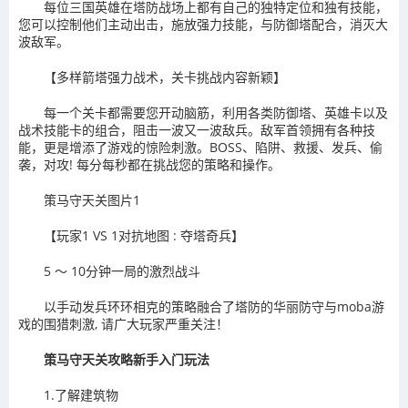
每位三国英雄在塔防战场上都有自己的独特定位和独有技能，
您可以控制他们主动出击，施放强力技能，与防御塔配合，消灭大
波敌军。
【多样箭塔强力战术，关卡挑战内容新颖】
每一个关卡都需要您开动脑筋，利用各类防御塔、英雄卡以及
战术技能卡的组合，阻击一波又一波敌兵。敌军首领拥有各种技
能，更是增添了游戏的惊险刺激。BOSS、陷阱、救援、发兵、偷
袭，对攻! 每分每秒都在挑战您的策略和操作。
策马守天关图片1
【玩家1 VS 1对抗地图 : 夺塔奇兵】
5 ～ 10分钟一局的激烈战斗
以手动发兵环环相克的策略融合了塔防的华丽防守与moba游
戏的围猎刺激, 请广大玩家严重关注！
策马守天关攻略新手入门玩法
1.了解建筑物