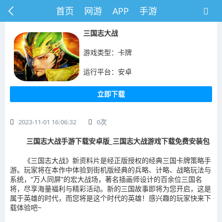
首页
网游
APP
手游
​三国志大战
游戏类型：卡牌
运行平台：安卓
立即下载
2023-11-01 16:06:32
0
次
三国志大战手游下载安卓版_三国志大战游戏下载免费安装包
《三国志大战》新资料片是经正版授权的经典三国卡牌策略手
游。玩家将在本作中体验到街机版经典的兵略、计略、战略玩法与
系统，“万人同屏”的宏大战场，著名插画师设计的百余位三国名
将，尽享海量福利与精彩活动。新的三国故事即将为您开启，这是
属于英雄的时代，而您将是这个时代的英雄！感兴趣的玩家快来下
载体验吧~