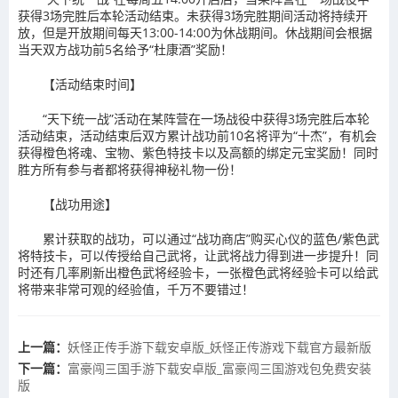
获得3场完胜后本轮活动结束。未获得3场完胜期间活动将持续开
放，但是开放期间每天13:00-14:00为休战期间。休战期间会根据
当天双方战功前5名给予“杜康酒”奖励！
【活动结束时间】
“天下统一战”活动在某阵营在一场战役中获得3场完胜后本轮
活动结束，活动结束后双方累计战功前10名将评为“十杰”，有机会
获得橙色将魂、宝物、紫色特技卡以及高额的绑定元宝奖励！同时
胜方所有参与者都将获得神秘礼物一份！
【战功用途】
累计获取的战功，可以通过“战功商店”购买心仪的蓝色/紫色武
将特技卡，可以传授给自己武将，让武将战力得到进一步提升！同
时还有几率刷新出橙色武将经验卡，一张橙色武将经验卡可以给武
将带来非常可观的经验值，千万不要错过！
上一篇：
​妖怪正传手游下载安卓版_妖怪正传游戏下载官方最新版
下一篇：
​富豪闯三国手游下载安卓版_富豪闯三国游戏包免费安装
版