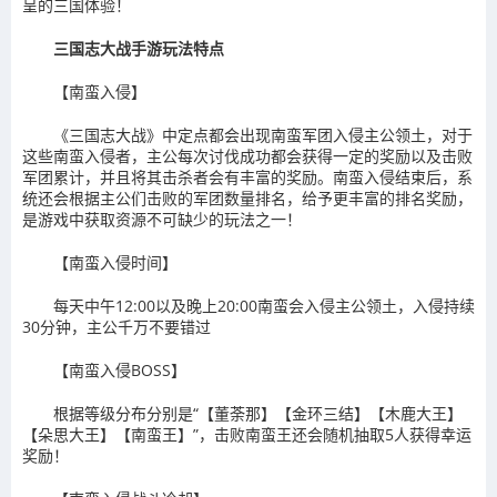
呈的三国体验！
三国志大战手游玩法特点
【南蛮入侵】
《三国志大战》中定点都会出现南蛮军团入侵主公领土，对于
这些南蛮入侵者，主公每次讨伐成功都会获得一定的奖励以及击败
军团累计，并且将其击杀者会有丰富的奖励。南蛮入侵结束后，系
统还会根据主公们击败的军团数量排名，给予更丰富的排名奖励，
是游戏中获取资源不可缺少的玩法之一！
【南蛮入侵时间】
每天中午12:00以及晚上20:00南蛮会入侵主公领土，入侵持续
30分钟，主公千万不要错过
【南蛮入侵BOSS】
根据等级分布分别是“【董荼那】【金环三结】【木鹿大王】
【朵思大王】【南蛮王】”，击败南蛮王还会随机抽取5人获得幸运
奖励！