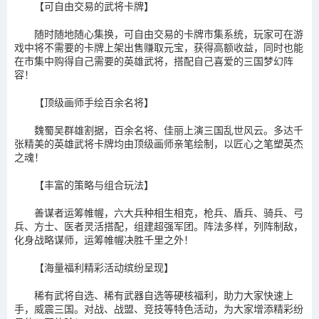
【可自由交易的武将卡牌】
随时随地随心集换，可自由交易的卡牌市集系统，玩家可在游
戏中将不需要的卡牌上架出售赚取元宝，获得高额收益，同时也能
在市集中购得自己需要的英雄武将，搭配自己喜爱的三国梦幻阵
容！
【顶级画师手绘百余名将】
魏蜀吴群雄割据，百余名将、佳丽上演三国乱世风云。多达千
张精美的英雄武将卡牌均由顶级画师亲笔绘制，以匠心之笔塑英杰
之魂！
【丰富的策略与组合玩法】
善谋者运筹帷幄，六大兵种相生相克，枪兵、盾兵、骑兵、弓
兵、方士、医者灵活搭配，组建超强军团。阵法多样，列阵制敌，
化身战略谋师，运筹帷幄决胜千里之外！
【海量福利精彩活动缤纷呈现】
稀有武将自选、稀有武器自选等硬核福利，助力大家快速上
手，威震三国。对战、战盟、竞技等特色活动，为大家增添精彩纷