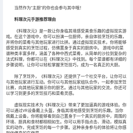
当然作为“主厨”的你也会参与其中哦！
料理次元手游推荐理由
《料理次元》是一款让你身临其境感受美食乐趣的虚拟现实游
戏。在这个游戏中，你可以扮演一位厨师，亲自体验烹饪的乐趣，
并将你的菜肴与其他玩家进行比拼。通过虚拟现实技术，你将能够
感受到真实的烹饪过程，仿佛置身于真实的厨房中。 游戏中的菜
谱种类丰富多样，涵盖了各种中西式菜肴，从简单的沙拉到复杂的
法式料理，你都可以在《料理次元》中找到。每个菜谱都有详细的
步骤说明，让你可以轻松掌握烹饪技巧，成为一名真正的大厨。
除了烹饪外，《料理次元》还提供了一个社交平台，让你可以
与其他玩家进行互动。你可以与其他玩家组队合作，一起参加烹饪
比赛，向其他玩家展示你的厨艺。通过与其他玩家的交流，你还可
以学习到更多的烹饪技巧和菜肴灵感。
虚拟现实技术为《料理次元》带来了更加逼真的游戏体验。你
可以通过VR设备戴上头盔，身临其境地感受到烹饪的乐趣。当你
佩戴上设备，你将能够看到自己置身于一个真实的厨房中，周围的
环境、厨具和食材都栩栩如生。你可以用手指点击、滑动，模拟真
实的动作，完成烹饪的每一个步骤。这种亲身参与的体验将让你感
到仿佛真的在做菜。