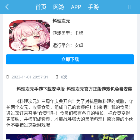
首页
网游
APP
手游
料理次元
游戏类型：卡牌
运行平台：安卓
立即下载
2023-11-01 20:57:31
0
次
料理次元手游下载安卓版_料理次元官方正版游戏包免费安装
《料理次元》三周年庆典开启！为了对抗黑暗料理的威胁，守
护两个次元，收集食灵，组成自己的套餐吧！出来吧！我的食灵！
通过烹饪来召唤“食灵”吧~！食灵们都有各自的特长。把食灵变得
更美味，并搭配成套餐，才能战胜强大的黑暗料理！感兴趣的小伙
伴不要错过这款游戏哦~