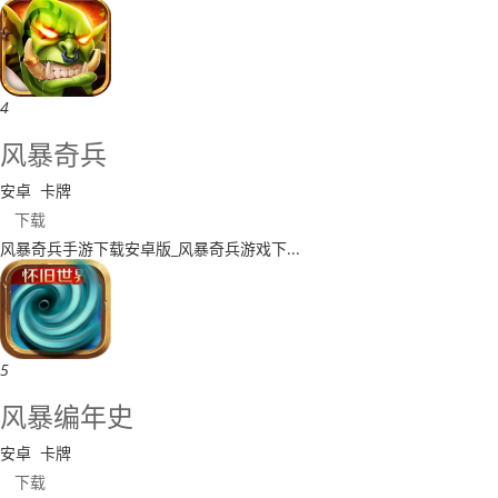
4
风暴奇兵
安卓
卡牌
下载
​风暴奇兵手游下载安卓版_风暴奇兵游戏下...
5
风暴编年史
安卓
卡牌
下载