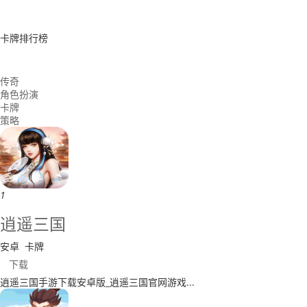
卡牌排行榜
传奇
角色扮演
卡牌
策略
1
逍遥三国
安卓
卡牌
下载
逍遥三国手游下载安卓版_逍遥三国官网游戏...