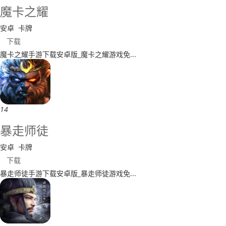
​魔卡之耀
安卓
卡牌
下载
​魔卡之耀手游下载安卓版_魔卡之耀游戏免...
14
​暴走师徒
安卓
卡牌
下载
​暴走师徒手游下载安卓版_暴走师徒游戏免...