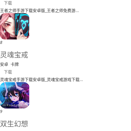
下载
​王者之师手游下载安卓版_王者之师免费游...
8
灵魂宝戒
安卓
卡牌
下载
灵魂宝戒手游下载安卓版_灵魂宝戒游戏下载...
9
双生幻想