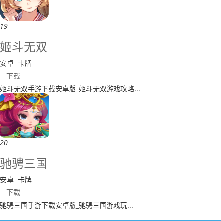
19
姬斗无双
安卓
卡牌
下载
姬斗无双手游下载安卓版_姬斗无双游戏攻略...
20
​驰骋三国
安卓
卡牌
下载
​驰骋三国手游下载安卓版_驰骋三国游戏玩...