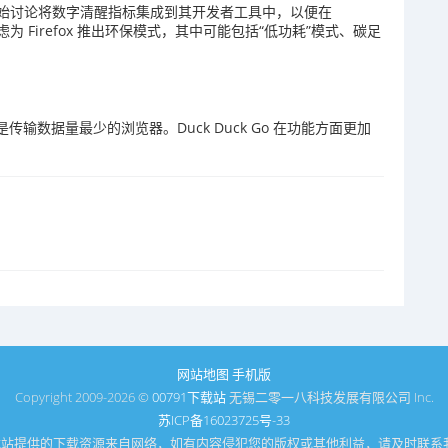
始讨论将数字清醒指标集成到其开发者工具中，以便在
在考虑为 Firefox 推出环保模式，其中可能包括“低功耗”模式、碳足
并且是传输数据量最少的浏览器。Duck Duck Go 在功能方面更加
网站地图
手机版
Copyright 2009-2026 ©
00791下载站
无锡二零一八科技发展有限公司 Inc.
苏ICP备16023725号-33
1下载站提供的下载资源来自网络，如有内容侵犯您的版权或其他利益，请及时联系