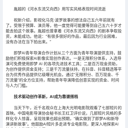
胤超的《河水东流又向西》用写实风格表现时间流逝
祝新介绍，影视化马克·波罗故事的想法自己五六年前就有
了。受限于预算、演员等，他一度觉得可能要等到自己五六十岁才
能去拍这个故事。胤超也曾拿着《河水东流又向西》的剧本争取投
资，未能成功。他说：“有很多很好的作品，最后因为行业困难，
没有办法在当下拍出来。”
即梦AI青年导演合作计划从三个方面为青年导演提供支持，鼓
励他们积极探索AI影像实现创作表达。一是无限积分体系，入选导
演可免费使用即梦 AI 的各项先进技术工具；二是百万现金资助，
为创作提供资金支持；三是千万流量扶持，在抖音、抖音精选等平
台为优秀作品提供亿级曝光机会。通过“无限积分、百万现金、千
万流量”的全方位支持，帮助青年导演降低创意实现的资金、时间
与人力门槛。
技术驱动创作革新，AI成为靠谱搭档
当天下午，近千名观众在上海大光明电影院观看了七部短片的
首映。中国电影导演协会秘书长王红卫评价说，几部短片风格的多
样化令人惊喜，呈现效果也超出预期，“确实做到了即梦AI和新导
演讲新故事”。他鼓励AI短片多走进专业电影院，更深入地探索AI