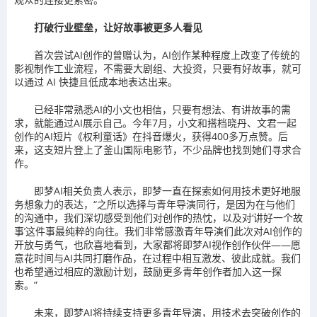
打破行业壁垒，让好故事被更多人看见
首次尝试AI创作的曾赠认为，AI创作某种程度上改变了传统的
影视制作工业流程，不需要大剧组、大投资，只要有好故事，就可
以通过 AI 快捷且低成本地表达出来。
已经非常熟悉AI的小文也相信，只要有想法、有讲故事的需
求，就能通过AI展示自己。今年7月，小文和搭档晓丹、文君一起
创作的AI短片《权利童话》在抖音爆火，获得400多万点赞。后
来，这支短片登上了釜山国际电影节，不少品牌也找到她们寻求合
作。
即梦AI相关负责人表示，即梦一直在探索如何用技术更好地服
务想象力的表达，“之所以选择与青年导演同行，是因为在与他们
的沟通中，我们深切感受到他们对创作的热忱，以及对‘讲好一个故
事’这件事最纯粹的向往。我们非常感激青年导演们此次对AI创作的
开放与勇气，也欣喜地看到，大家都将即梦AI视作创作伙伴——愿
意花时间与AI共同打磨作品，在过程中相互激发、彼此成就。我们
也希望通过相应的激励计划，鼓励更多青年创作者加入这一探
索。”
未来，即梦AI将持续支持更多青年导演，用技术去突破创作的