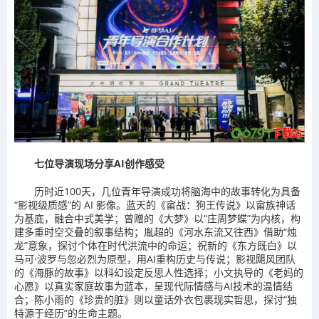
七位导演现场分享AI创作感受
历时近100天，几位青年导演成功将脑海中的故事转化为具备
“影视级质感”的 AI 影像。蓝天的《畲战：狗王传说》以畲族神话
为基底，融合中式美学；曾赠的《大梦》以“庄周梦蝶”为内核，构
建多重时空交叠的叙事结构；胤超的《河水东流又往西》借助“烛
龙”意象，探讨个体在时代洪流中的命运；祝新的《东方既白》以
马可·波罗与忽必烈为原型，用AI重构历史与传说；影视飓风团队
的《海豚的故事》以科幻设定反思人性选择；小文执导的《老妈的
心愿》以真实家庭故事为蓝本，呈现代际情感与AI技术的温情结
合；陈小雨的《珍贵的脏》则以童话外衣包裹现实哲思，探讨“独
特源于经历”的生命主题。