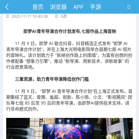
首页
浏览器
APP
手游
2025-11-11 10:43:38
0
次
即梦AI青年导演合作计划发布,七部作品上海首映
11 月 9 日，即梦 AI 联合抖音、抖音精选正式发布 “即梦 AI
青年导演合作计划”，并在上海大光明电影院举办首期七部 AI 短片
的首映礼。该计划致力于 “拆掉创作路上的围墙”，为富有创想的创
作者配备 “想象力引擎”，推动 “新导演、用新技术、讲新故事” 的
行业愿景落地。
三重资源，助力青年导演降低创作门槛
11 月 9 日， “即梦 AI 青年导演合作计划”在上海正式发布。首
期集结了蓝天、曾赠、胤超、祝新、陈小雨、小文、“影视飓风” 团
队等七组 85 后至 95 后的青年导演，由即梦AI提供技术支持，进
行非命题式创作。