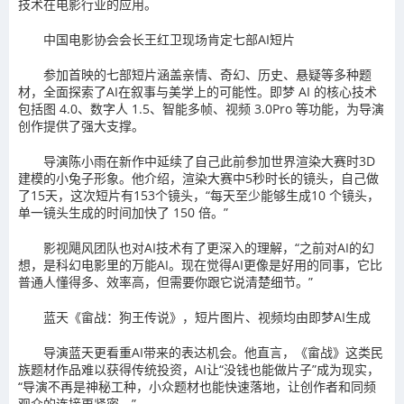
技术在电影行业的应用。
中国电影协会会长王红卫现场肯定七部AI短片
参加首映的七部短片涵盖亲情、奇幻、历史、悬疑等多种题
材，全面探索了AI在叙事与美学上的可能性。即梦 AI 的核心技术
包括图 4.0、数字人 1.5、智能多帧、视频 3.0Pro 等功能，为导演
创作提供了强大支撑。
导演陈小雨在新作中延续了自己此前参加世界渲染大赛时3D
建模的小兔子形象。他介绍，渲染大赛中5秒时长的镜头，自己做
了15天，这次短片有153个镜头，“每天至少能够生成10 个镜头，
单一镜头生成的时间加快了 150 倍。”
影视飓风团队也对AI技术有了更深入的理解，“之前对AI的幻
想，是科幻电影里的万能AI。现在觉得AI更像是好用的同事，它比
普通人懂得多、效率高，但需要你跟它说清楚细节。”
蓝天《畲战：狗王传说》，短片图片、视频均由即梦AI生成
导演蓝天更看重AI带来的表达机会。他直言，《畲战》这类民
族题材作品难以获得传统投资，AI让“没钱也能做片子”成为现实，
“导演不再是神秘工种，小众题材也能快速落地，让创作者和同频
观众的连接更紧密。”