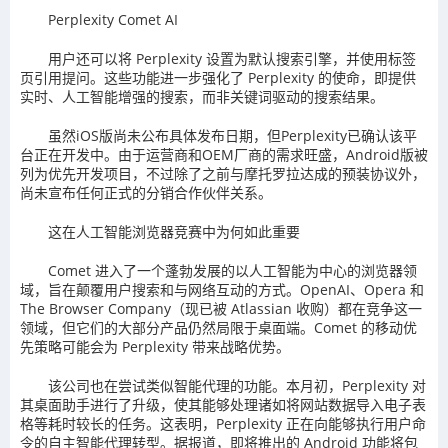
Perplexity Comet AI
用户还可以将 Perplexity 设置为默认搜索引擎，并使用标签
页引用提问。这些功能进一步强化了 Perplexity 的使命，即提供
实时、人工智能增强的搜索，而非关键词驱动的搜索结果。
虽然iOS版尚未公布具体发布日期，但Perplexity已确认该平
台正在开发中。由于运营商和OEM厂商的需求旺盛，Android版被
列为优先开发项目，不过除了之前与摩托罗拉达成的预装协议外，
尚未宣布任何正式的分销合作伙伴关系。
这在人工智能浏览器竞赛中为何如此重要
Comet 进入了一个蓬勃发展的以人工智能为中心的浏览器领
域，旨在颠覆用户搜索和与网络互动的方式。OpenAI、Opera 和
The Browser Company（现已被 Atlassian 收购）都在竞争这一
领域，但它们的大部分产品仍然局限于桌面端。Comet 的移动优
先策略可能会为 Perplexity 带来战略优势。
该公司也在尝试类似智能代理的功能。本月初，Perplexity 对
其桌面助手进行了升级，使其能够处理诸如将网站数据导入电子表
格等耗时较长的任务。这表明，Perplexity 正在向能够执行用户命
令的自主智能代理转型。据报道，即将推出的 Android 功能将包