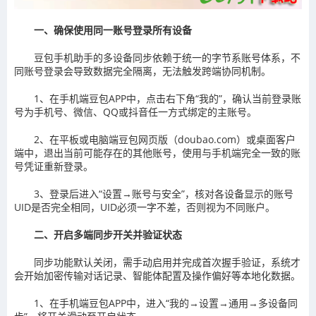
一、确保使用同一账号登录所有设备
豆包手机助手的多设备同步依赖于统一的字节系账号体系，不
同账号登录会导致数据完全隔离，无法触发跨端协同机制。
1、在手机端豆包APP中，点击右下角“我的”，确认当前登录账
号为手机号、微信、QQ或抖音任一方式绑定的主账号。
2、在平板或电脑端豆包网页版（doubao.com）或桌面客户
端中，退出当前可能存在的其他账号，使用与手机端完全一致的账
号凭证重新登录。
3、登录后进入“设置→账号与安全”，核对各设备显示的账号
UID是否完全相同，UID必须一字不差，否则视为不同账户。
二、开启多端同步开关并验证状态
同步功能默认关闭，需手动启用并完成首次握手验证，系统才
会开始加密传输对话记录、智能体配置及操作偏好等本地化数据。
1、在手机端豆包APP中，进入“我的→设置→通用→多设备同