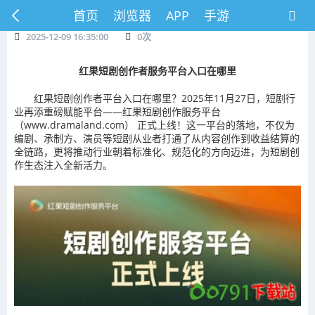
首页
浏览器
APP
手游
2025-12-09 16:35:00
0
次
红果短剧创作者服务平台入口在哪里
红果短剧创作者平台入口在哪里？2025年11月27日，短剧行
业再添重磅赋能平台——红果短剧创作服务平台
（www.dramaland.com） 正式上线！这一平台的落地，不仅为
编剧、承制方、演员等短剧从业者打通了从内容创作到收益结算的
全链路，更将推动行业朝着标准化、规范化的方向迈进，为短剧创
作生态注入全新活力。