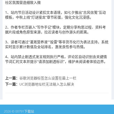
社区氛围营造细致入微
1、站内节日活动设计紧扣文本语境，如七夕推出“古风信笺”互动
模板，中秋上线“灯谜接龙”章节彩蛋，强化文化沉浸感。
2、作者专栏页嵌入“写作手记”模块，定期分享构思过程、资料考
据片段或角色原型来源，拉近读者与创作源头的距离。
3、读者可通过“灌溉营养液”“投雷”等非货币化行为表达支持，系统
实时显示累计数值及全站排名，激发良性参与热情。
4、站内禁止剧透式发言规则执行严格，评论区自动识别含关键情
节词汇的文本并提示“请添加剧透标识”，维护未阅读者体验边界。
上一篇：
谷歌浏览器标签怎么设置在最上一栏
下一篇：
UC浏览器地址栏无法输入怎么解决
2026 © 00791下载站