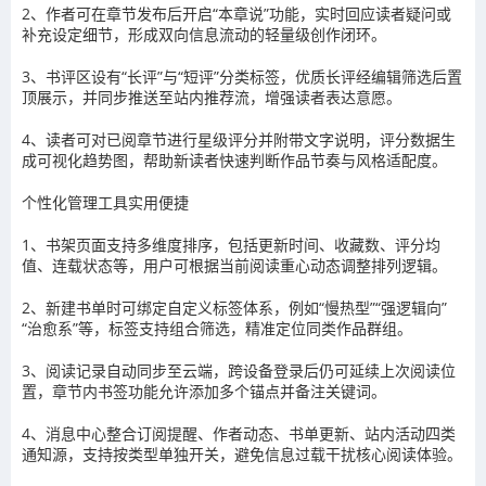
2、作者可在章节发布后开启“本章说”功能，实时回应读者疑问或
补充设定细节，形成双向信息流动的轻量级创作闭环。
3、书评区设有“长评”与“短评”分类标签，优质长评经编辑筛选后置
顶展示，并同步推送至站内推荐流，增强读者表达意愿。
4、读者可对已阅章节进行星级评分并附带文字说明，评分数据生
成可视化趋势图，帮助新读者快速判断作品节奏与风格适配度。
个性化管理工具实用便捷
1、书架页面支持多维度排序，包括更新时间、收藏数、评分均
值、连载状态等，用户可根据当前阅读重心动态调整排列逻辑。
2、新建书单时可绑定自定义标签体系，例如“慢热型”“强逻辑向”
“治愈系”等，标签支持组合筛选，精准定位同类作品群组。
3、阅读记录自动同步至云端，跨设备登录后仍可延续上次阅读位
置，章节内书签功能允许添加多个锚点并备注关键词。
4、消息中心整合订阅提醒、作者动态、书单更新、站内活动四类
通知源，支持按类型单独开关，避免信息过载干扰核心阅读体验。