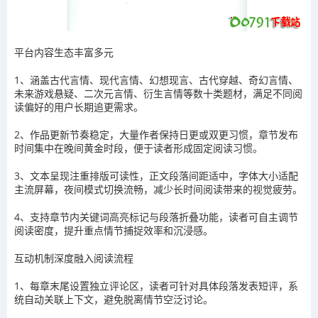
平台内容生态丰富多元
1、涵盖古代言情、现代言情、幻想现言、古代穿越、奇幻言情、
未来游戏悬疑、二次元言情、衍生言情等数十类题材，满足不同阅
读偏好的用户长期追更需求。
2、作品更新节奏稳定，大量作者保持日更或双更习惯，章节发布
时间集中在晚间黄金时段，便于读者形成固定阅读习惯。
3、文本呈现注重排版可读性，正文段落间距适中，字体大小适配
主流屏幕，夜间模式切换流畅，减少长时间阅读带来的视觉疲劳。
4、支持章节内关键词高亮标记与段落折叠功能，读者可自主调节
阅读密度，提升重点情节捕捉效率和沉浸感。
互动机制深度融入阅读流程
1、每章末尾设置独立评论区，读者可针对具体段落发表短评，系
统自动关联上下文，避免脱离情节空泛讨论。