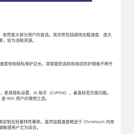
约66%，依然是大部分用户的首选。其优势包括超快加载速度、庞大
筹，较为消耗资源。
异，以节能、速度快和隐私保护见长。其智能防追踪和指纹防护措施不断升
内核，更具隐私设置、AI 助手（CoPilot）、垂直标签页面功能。
是 Win 用户的理想之选。
开源定制及轻量特性著称。虽然加载速度略逊于 Chromium 内核
据敏感用户尤为适合。