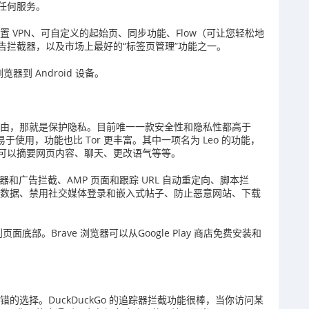
任何服务。
置 VPN、可自定义的起始页、同步功能、Flow（可让您轻松地
告拦截器，以及市场上最好的“标签页管理”功能之一。
浏览器到 Android 设备。
什么理由，那就是保护隐私。目前唯一一款安全性和隐私性都高于
 更易于使用，功能也比 Tor 更丰富。其中一项名为 Leo 的功能，
作。Leo 可以摘要网页内容、聊天、更改语气等等。
踪器和广告拦截、AMP 页面和跟踪 URL 自动重定向、脚本拦
清除数据、禁用社交媒体登录和嵌入式帖子、防止恶意网站、下载
面底部。Brave 浏览器可以从Google Play 商店免费安装和
不错的选择。DuckDuckGo 的追踪器拦截功能很棒，当你访问某