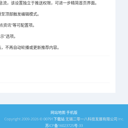
息流，该设置独立于推送权限，可进一步精简首页界面。
滑至顶部触发编辑模式。
热点资讯”等可配置项。
显示”选项。
态，不再自动轮播或更新推荐内容。
网站地图
手机版
Copyright 2009-2026 ©
00791下载站
无锡二零一八科技发展有限公司 Inc.
苏ICP备16023725号-33