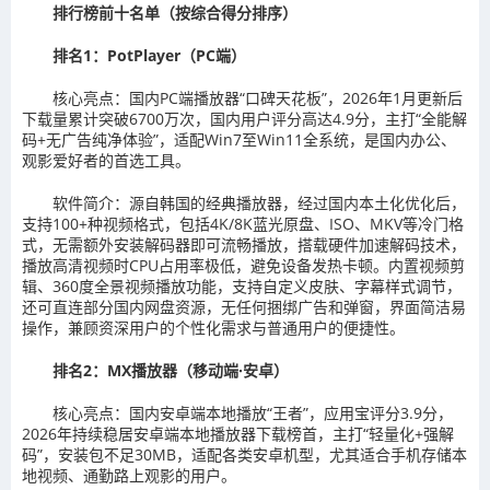
排行榜前十名单（按综合得分排序）
排名1：PotPlayer（PC端）
核心亮点：国内PC端播放器“口碑天花板”，2026年1月更新后
下载量累计突破6700万次，国内用户评分高达4.9分，主打“全能解
码+无广告纯净体验”，适配Win7至Win11全系统，是国内办公、
观影爱好者的首选工具。
软件简介：源自韩国的经典播放器，经过国内本土化优化后，
支持100+种视频格式，包括4K/8K蓝光原盘、ISO、MKV等冷门格
式，无需额外安装解码器即可流畅播放，搭载硬件加速解码技术，
播放高清视频时CPU占用率极低，避免设备发热卡顿。内置视频剪
辑、360度全景视频播放功能，支持自定义皮肤、字幕样式调节，
还可直连部分国内网盘资源，无任何捆绑广告和弹窗，界面简洁易
操作，兼顾资深用户的个性化需求与普通用户的便捷性。
排名2：MX播放器（移动端·安卓）
核心亮点：国内安卓端本地播放“王者”，应用宝评分3.9分，
2026年持续稳居安卓端本地播放器下载榜首，主打“轻量化+强解
码”，安装包不足30MB，适配各类安卓机型，尤其适合手机存储本
地视频、通勤路上观影的用户。