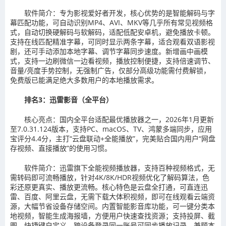
软件简介：专为影视爱好者开发，核心优势的是智能解码与字
幕匹配功能，可自动识别MP4、AVI、MKV等几乎所有常见视频格
式，自动切换硬解码与软解码，适配低配安卓机，避免播放卡顿。
支持在线匹配精准字幕，可同时显示两条字幕，适合观看双语影视
剧，还可手动添加本地字幕、调节字幕同步速度。新增画中画模
式，支持一边刷微信一边看视频，播放控制便捷，支持倍速调节、
音量/亮度手势控制，无强制广告，仅部分高级功能需付费解锁，
免费版已能满足绝大多数用户的本地播放需求。
排名3：迅雷影音（全平台）
核心亮点：国内全平台适配最优播放器之一，2026年1月更新
至7.0.31.124版本，支持PC、macOS、TV、鸿蒙多端同步，应用
宝评分4.4分，主打“云盘联动+全能播放”，完美贴合国内用户“网盘
存视频、直接播放”的使用习惯。
软件简介：迅雷旗下全能视频播放器，支持百种视频格式，无
需转码即可流畅播放，针对4K/8K/HDR视频优化了解码算法，色
彩还原更真实、播放更流畅。核心特色是云盘全打通，可直连迅
雷、百度、阿里云盘，无需下载大体积视频，即可在线观看云端资
源，大幅节省设备存储空间。内置智能影音库功能，可一键分类本
地视频，智能生成海报墙，方便用户快速查找资源；支持投屏、截
图、快捷键自定义，跨设备登录同一账号可同步播放记录，兼顾本