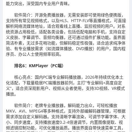
能力突出，深受国内专业用户青睐。
软件简介：开源免费播放器，无需安装即可使用绿色便携版，
支持所有常见视频格式，以及HLS、HTTP-FLV等直播格式，可直接
解析网络流媒体地址，适合观看线上直播、监控视频的用户。对系
统资源占用极低，适配各类设备，包括低配电脑和手机，支持自定
义皮肤、字幕调节、音频均衡器，还可通过插件扩展功能。虽界面
简洁朴素，无过多花哨功能，但解码稳定性极强，适合追求纯净体
验、有专业播放需求（如流媒体播放、DVD播放）的用户，国内程
序员、办公人士使用频率较高。
排名6：KMPlayer（PC端）
核心亮点：国内PC端专业解码播放器，2026年持续优化本土
化适配，下载量稳居PC端播放器前列，主打“专业解码+高度自定
义”，适合资深观影用户、视频从业者使用，支持3D视频、VR模式
播放。
软件简介：老牌专业播放器，解码能力出众，可轻松播放
MKV、AVI、MPEG4等多种格式，支持外部编解码器管理，可根据
需求添加自定义解码器。支持清晰字幕渲染，可调节字幕字体、大
小、同步速度，支持播放速度0.2-4倍速调节，内置图像提取、视
频滤镜控制功能，可优化播放画质。播放界面自带快速菜单工具，