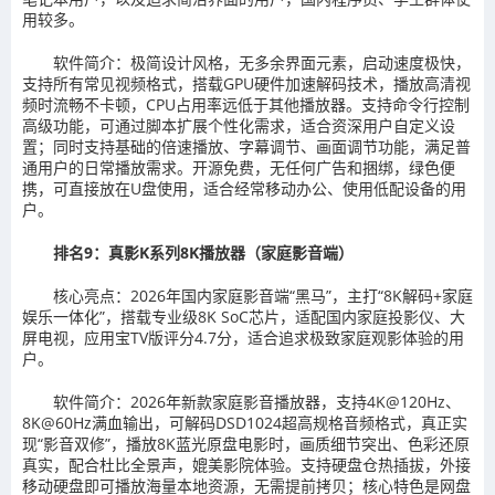
用较多。
软件简介：极简设计风格，无多余界面元素，启动速度极快，
支持所有常见视频格式，搭载GPU硬件加速解码技术，播放高清视
频时流畅不卡顿，CPU占用率远低于其他播放器。支持命令行控制
高级功能，可通过脚本扩展个性化需求，适合资深用户自定义设
置；同时支持基础的倍速播放、字幕调节、画面调节功能，满足普
通用户的日常播放需求。开源免费，无任何广告和捆绑，绿色便
携，可直接放在U盘使用，适合经常移动办公、使用低配设备的用
户。
排名9：真影K系列8K播放器（家庭影音端）
核心亮点：2026年国内家庭影音端“黑马”，主打“8K解码+家庭
娱乐一体化”，搭载专业级8K SoC芯片，适配国内家庭投影仪、大
屏电视，应用宝TV版评分4.7分，适合追求极致家庭观影体验的用
户。
软件简介：2026年新款家庭影音播放器，支持4K@120Hz、
8K@60Hz满血输出，可解码DSD1024超高规格音频格式，真正实
现“影音双修”，播放8K蓝光原盘电影时，画质细节突出、色彩还原
真实，配合杜比全景声，媲美影院体验。支持硬盘仓热插拔，外接
移动硬盘即可播放海量本地资源，无需提前拷贝；核心特色是网盘