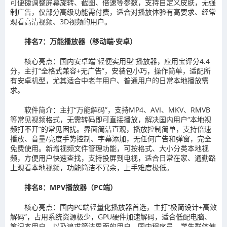
可便捷调整屏幕旋转、截图、倍速等参数，支持自定义皮肤，无强
制广告，仅部分高级功能需付费，适合对播放体验有高要求、经常
观看高清视频、3D视频的用户。
排名7：万能播放器（移动端·安卓）
核心亮点：国内安卓端“轻便实用型”播放器，应用宝评分4.4
分，主打“全格式兼容+无广告”，安装包小巧，操作简单，适配所
有安卓机型，尤其适合中老年用户、普通用户的日常本地播放需
求。
软件简介：主打“万能解码”，支持MP4、AVI、MKV、RMVB
等常见视频格式，无需转码即可直接播放，解决国内用户“本地视
频打不开”的常见困扰。界面简洁直观，播放控制简单，支持倍速
播放、音量/亮度手势控制、字幕添加，无任何广告和弹窗，完全
免费使用。新增视频文件管理功能，可按格式、大小分类本地视
频，方便用户快速查找，支持投屏到电视，适合日常在家、通勤路
上观看本地视频，功能简洁不冗余，上手难度极低。
排名8：MPV播放器（PC端）
核心亮点：国内PC端轻量化播放器首选，主打“极简设计+高效
解码”，占用系统资源极少，GPU硬件加速解码，适合低配电脑、
笔记本用户，以及追求简洁界面的用户，国内程序员、学生群体使