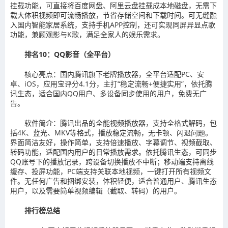
挂载功能，可直接将百度网盘、阿里云盘挂载成本地磁盘，无需下
载大体积视频即可流畅播放，节省存储空间和下载时间。可无缝融
入国内智能家居系统，支持手机APP控制，还可实现同屏异显点歌
功能，兼顾观影与K歌，满足全家人的娱乐需求。
排名10：QQ影音（全平台）
核心亮点：国内腾讯旗下老牌播放器，全平台适配PC、安
卓、iOS，应用宝评分4.1分，主打“稳定流畅+便捷实用”，依托腾
讯生态，适合国内QQ用户、多设备同步使用的用户，免费无广
告。
软件简介：腾讯出品的全能视频播放器，支持全格式解码，包
括4K、蓝光、MKV等格式，播放稳定流畅，无卡顿、闪退问题。
界面简洁友好，操作简单，支持倍速播放、字幕调节、视频截取、
转码功能，适配国内用户的日常播放需求。依托腾讯生态，可同步
QQ账号下的播放记录，跨设备切换播放不中断；移动端支持离线
缓存、投屏功能，PC端支持关联本地视频，一键打开所有视频文
件。无任何广告和捆绑安装，体积轻便，适合普通用户、腾讯生态
用户，以及需要简单视频编辑（截取、转码）的用户。
排行榜总结