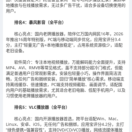
地播放与在线播放需求，无过多广告干扰，适合多设备切换使用的
用户。
排名4：暴风影音（全平台）
核心亮点：国内老牌播放器，陪伴亿万国内网民16年，2026
年推出16周年特别版，PC端与移动端同步优化，应用宝评分3.4
分，主打“轻量无广告+本地播放稳定”，占用系统资源极少，适配
老旧设备。
软件简介：专注本地视频播放，万能解码能力全面提升，支持
MP4、AVI、RMVB等常见格式，虽不支持部分超冷门格式，但能
满足普通用户日常观影需求。安装包轻量小巧，操作界面简洁流
畅，无任何广告和捆绑安装，回归“简单播放”核心需求。移动端支
持离线缓存、倍速播放，PC端支持视频截取、画面调节，适配国
内用户的基础播放需求，尤其适合老旧电脑、低配手机用户，以及
习惯使用老牌播放器的用户。
排名5：VLC播放器（全平台）
核心亮点：国内开源播放器首选，跨平台适配Win、Mac、
Linux、安卓、iOS，无任何广告和捆绑，应用宝评分4.2分，主打
“绿色便携+强兼容性”，支持DVD/CD/VCD播放，网络流媒体播放