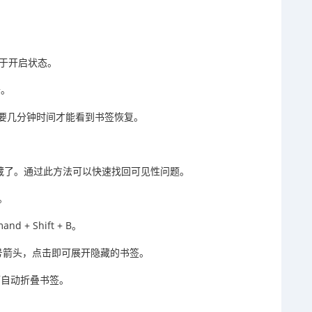
。
关处于开启状态。
开。
要几分钟时间才能看到书签恢复。
隐藏了。通过此方法可以快速找回可见性问题。
。
+ Shift + B。
号箭头，点击即可展开隐藏的书签。
而自动折叠书签。