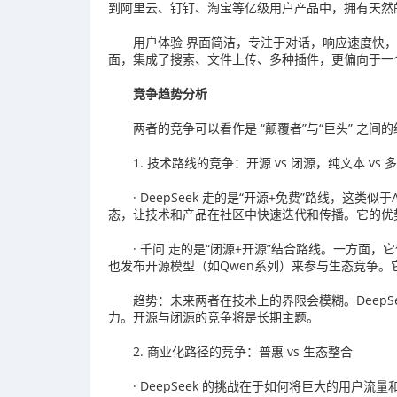
到阿里云、钉钉、淘宝等亿级用户产品中，拥有天然
用户体验 界面简洁，专注于对话，响应速度快
面，集成了搜索、文件上传、多种插件，更偏向于一个
竞争趋势分析
两者的竞争可以看作是 “颠覆者”与“巨头” 之
1. 技术路线的竞争：开源 vs 闭源，纯文本 vs 
· DeepSeek 走的是“开源+免费”路线，这
态，让技术和产品在社区中快速迭代和传播。它的优
· 千问 走的是“闭源+开源”结合路线。一方
也发布开源模型（如Qwen系列）来参与生态竞争
趋势：未来两者在技术上的界限会模糊。Deep
力。开源与闭源的竞争将是长期主题。
2. 商业化路径的竞争：普惠 vs 生态整合
· DeepSeek 的挑战在于如何将巨大的用