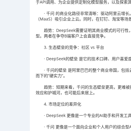
于API调用、为企业提供定制化模型服务，以及探索
· 千问 的商业化路径非常清晰：驱动阿里云增长
（MaaS）吸引企业上云。同时，在钉钉、淘宝等场
趋势：DeepSeek需要证明其商业模式的可
型。两者在争夺B端客户上会直接竞争。
3. 生态壁垒的竞争：社区 vs 平台
· DeepSeek的壁垒 是它的技术口碑、用户
· 千问的壁垒 是阿里巴巴的整个商业帝国，包
而下的“硬实力”。
趋势：短期来看，千问的生态壁垒更高，更难被撼
效应和护城河，也可能后来居上。
4. 市场定位的差异化
· DeepSeek 更像是一个专业的AI助手和
· 千问 更像是一个面向企业和个人用户的综合型