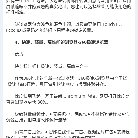
获得一个 Duck 地址，该地址会将邮件转发到您的常用邮箱，从而
屏蔽追踪器并隐藏您的真实地址。您也可以选择继续无缝使用您的
标准邮箱。
该浏览器包含浅色和深色主题，以及需要使用 Touch ID、
Face ID 或密码才能访问应用程序的锁定设置。
4、快速、轻量、高性能的浏览器-360极速浏览器
优点
快！稳！轻！极速、轻量、高效三合一
作为360推出的全新一代浏览器，360极速X浏览器完全围绕
“极速”核心打造，真正做到快速响应与极简体验并存。
速度快到飞起，基于最新 Chromium 内核，网页打开速度比
普通浏览器更快 30%。
极致轻量级设计，● 安装包小、启动快● 不捆绑冗余模块● 低
资源占用，旧电脑也能运行流畅
内置广告过滤，● 智能拦截弹窗广告、视频贴片广告● 支持反
跟踪，保护上网隐私● 真正“纯净版浏览器体验”