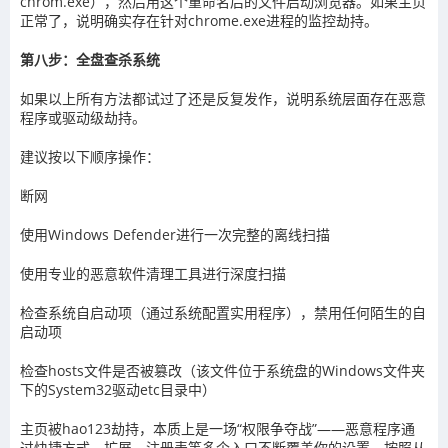
chrom.exe），然后用这个重命名后的文件启动浏览器。如果主页
正常了，说明确实存在针对chrome.exe进程的监控劫持。
第八步：全盘查杀系统
如果以上所有方法都试过了还是反复发作，说明系统层面存在恶意
程序或驱动级劫持。
建议按以下顺序操作：
断网
使用Windows Defender进行一次完整的离线扫描
使用专业的恶意软件清理工具进行深度扫描
检查系统自启动项（通过系统配置实用程序），禁用任何陌生的自
启动项
检查hosts文件是否被篡改（该文件位于系统盘的Windows文件夹
下的System32驱动etc目录中）
主页被hao123劫持，本质上是一场“权限争夺战”——恶意程序通
过快捷方式、扩展、注册表等多个入口不断覆盖你的设置。按照从