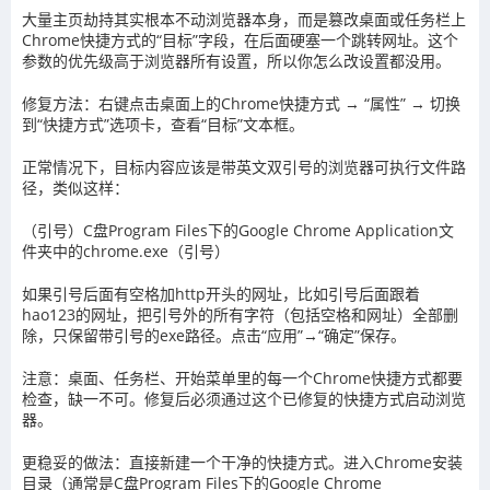
大量主页劫持其实根本不动浏览器本身，而是篡改桌面或任务栏上
Chrome快捷方式的“目标”字段，在后面硬塞一个跳转网址。这个
参数的优先级高于浏览器所有设置，所以你怎么改设置都没用。
修复方法：右键点击桌面上的Chrome快捷方式 → “属性” → 切换
到“快捷方式”选项卡，查看“目标”文本框。
正常情况下，目标内容应该是带英文双引号的浏览器可执行文件路
径，类似这样：
（引号）C盘Program Files下的Google Chrome Application文
件夹中的chrome.exe（引号）
如果引号后面有空格加http开头的网址，比如引号后面跟着
hao123的网址，把引号外的所有字符（包括空格和网址）全部删
除，只保留带引号的exe路径。点击“应用”→“确定”保存。
注意：桌面、任务栏、开始菜单里的每一个Chrome快捷方式都要
检查，缺一不可。修复后必须通过这个已修复的快捷方式启动浏览
器。
更稳妥的做法：直接新建一个干净的快捷方式。进入Chrome安装
目录（通常是C盘Program Files下的Google Chrome