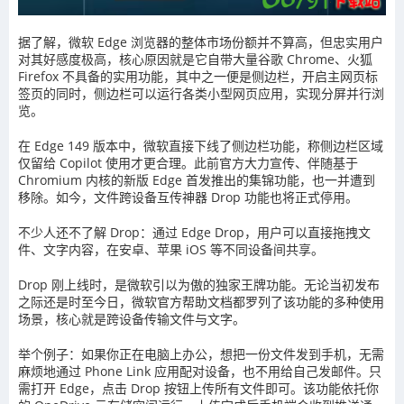
据了解，微软 Edge 浏览器的整体市场份额并不算高，但忠实用户
对其好感度极高，核心原因就是它自带大量谷歌 Chrome、火狐
Firefox 不具备的实用功能，其中之一便是侧边栏，开启主网页标
签页的同时，侧边栏可以运行各类小型网页应用，实现分屏并行浏
览。
在 Edge 149 版本中，微软直接下线了侧边栏功能，称侧边栏区域
仅留给 Copilot 使用才更合理。此前官方大力宣传、伴随基于
Chromium 内核的新版 Edge 首发推出的集锦功能，也一并遭到
移除。如今，文件跨设备互传神器 Drop 功能也将正式停用。
不少人还不了解 Drop：通过 Edge Drop，用户可以直接拖拽文
件、文字内容，在安卓、苹果 iOS 等不同设备间共享。
Drop 刚上线时，是微软引以为傲的独家王牌功能。无论当初发布
之际还是时至今日，微软官方帮助文档都罗列了该功能的多种使用
场景，核心就是跨设备传输文件与文字。
举个例子：如果你正在电脑上办公，想把一份文件发到手机，无需
麻烦地通过 Phone Link 应用配对设备，也不用给自己发邮件。只
需打开 Edge，点击 Drop 按钮上传所有文件即可。该功能依托你