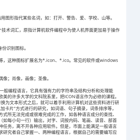
，指用图形指代某些名词，如：打开、警告、爱、学校、山等。
的一个技术词汇，原指计算机软件编程中为使人机界面更加易于操作
是身份识别图标。
种图标扩展名为*.icon、*.ico。常见的软件或windows
偶像；肖像，画像；圣像。
等一般编程语言，它具有强有力的字符串及结构分析和处理能
欧美的许多大学的文科院系里，把ICON语言作为必修的课程。
件转换为文本形式之后，就可以着手利用计算机对这些资料进行研
笔加卡片"方式进行的研究，如词语、句子摘录，词条排序等，
方式所无法完成或很难完成的工作，如各种语言成分的查找、
（如每小句一行）输出，对字、词按内码、笔画、读音、部首
种任务，离不开各种应用软件。但是，市面上能满足一般语言
求研究者自己掌握一、两种编程语言，根据自己的需要编写应