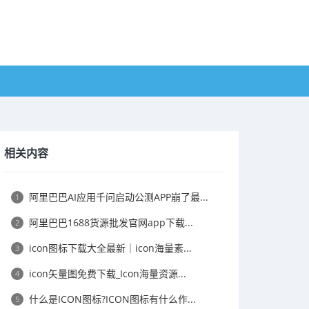
相关内容
阿里巴巴AI应用千问启动公测APP崩了最...
1
​阿里巴巴1688货源批发官网app下载...
2
icon图标下载大全最新｜icon海量素...
3
icon矢量图免费下载_Icon海量资源...
4
什么是ICON图标?ICON图标有什么作...
5