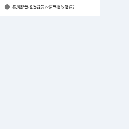
​暴风影音播放器怎么调节播放倍速？
5