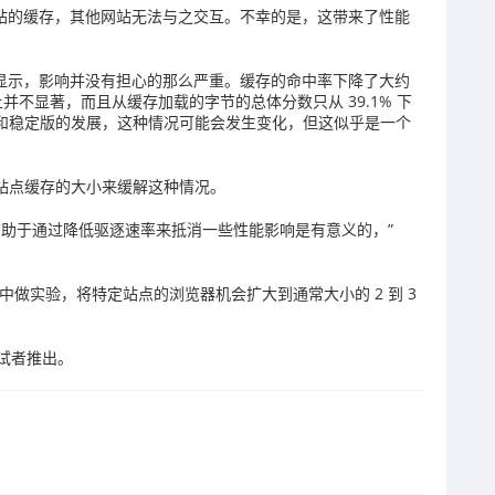
定网站的缓存，其他网站无法与之交互。不幸的是，这带来了性能
/dev)结果显示，影响并没有担心的那么严重。缓存的命中率下降了大约
上并不显著，而且从缓存加载的字节的总体分数只从 39.1% 下
试版和稳定版的发展，这种情况可能会发生变化，但这似乎是一个
站点缓存的大小来缓解这种情况。
助于通过降低驱逐速率来抵消一些性能影响是有意义的，”
d 用户中做实验，将特定站点的浏览器机会扩大到通常大小的 2 到 3
试者推出。