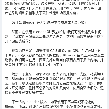
2D 图像或视频的过程，涉及光照、材质、纹理、阴影等多种因
素。渲染需要消耗大量的计算资源，如 CPU、GPU、内存等，因
此渲染时间和质量取决于硬件性能和场景复杂度。
为什么 Blender 在渲染过程中会崩溃或无法渲染？
然而，在使用 Blender 进行渲染时，我们可能会遇到各种问
题，导致软件崩溃或无法完成渲染任务。这些问题通常是由于以下
几个原因造成的：
视频内存不足：如果使用 GPU 渲染，而 GPU 的 VRAM（显
卡内存）不足以容纳场景所需的数据，Blender 会停止渲染或发生
崩溃。我们可以在用户界面底部查看当前项目占用了多少内存，并
尽量保证在我们的硬件限制范围内工作。
场景过于复杂：如果场景中有太多的几何体、光照、材质等细
节，Blender 可能无法有效地计算和显示它们，导致性能下降或崩
溃。我们可以通过编辑场景以降低其复杂度来解决这个问题，例如
减少细分曲面、删除不必要的对象和几何体、使用自适应细分、链
接而不是复制数据等方式。
不合适的 Blender 版本：如果使用了不兼容或不稳定的
Blender 版本，可能会出现错误或冲突，影响渲染结果或稳定性。