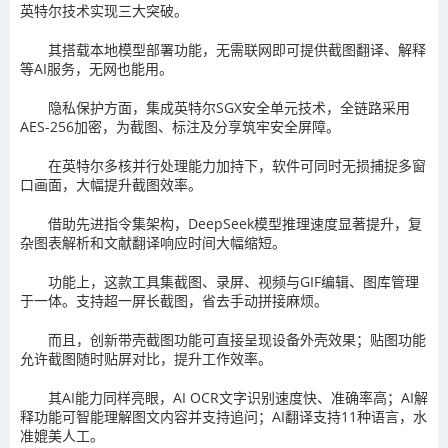
英特尔技术实现三大突破。
其搭载本地模型部署功能，无需联网即可提供截图翻译、解释
等AI服务，无网也能用。
隐私保护方面，集成英特尔SGX安全单元技术，全链路采用
AES-256加密，为截图、标注及分享筑牢安全屏障。
在英特尔多核并行处理能力加持下，软件可同时无损捕捉多窗
口画面，大幅提升截图效率。
借助先进指令集架构，DeepSeek模型推理速度显著提升，复
杂图表解析和文献翻译响应时间大幅缩短。
功能上，这款工具集截图、录屏、视频与GIF编辑、图库管理
于一体。支持超一屏长截图，省去手动拼接麻烦。
而且，创新带壳截图功能可直接呈现设备外壳效果；贴图功能
允许截图随时贴屏对比，提升工作效率。
其AI能力同样亮眼，AI OCR文字识别速度快、准确率高；AI解
释功能可智能理解图文内容并支持追问；AI翻译支持11种语言，水
准媲美人工。