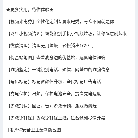
★更多实用，待你体验★
【视频来电秀】个性化定制专属来电秀，与众不同就是你
【网红小视频清理】智能识别手机小视频垃圾，让你肆意刷起来
【微信清理】清理无用垃圾，轻松腾出1G空间
【伪基站地图】查看我身边的伪基站，远离电信诈骗
【诈骗鉴定】一键识别电话、短信、网址中的诈骗信息
【号码标记】标记窗颜值升级，全民标记广告电话
【充电保护】出炉，保护电池安全，提高充电速度
【游戏加速】回归，告别游戏卡顿，游戏畅爽玩
【游戏免打扰】游戏免打扰上线，拦截通知尽情开黑
手机360安全卫士最新版截图