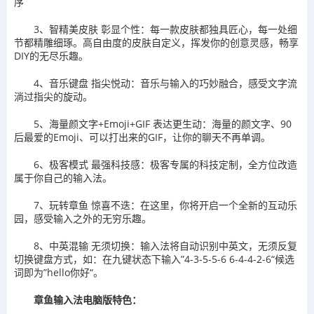
序
3、智精美皮肤 彰显个性：每一款皮肤都独具匠心，每一处细
节都精雕细琢。高自由度的皮肤自定义，挥发你的创意灵感，畅享
DIY的无尽乐趣。
4、音乐键盘 指尖悦动：音乐与输入的巧妙融合，感受文字流
淌过指尖的旋动。
5、海量颜文字+Emoji+GIF 表达更生动：海量的颜文字、90
后最爱的Emoji、可以打出来的GIF，让你的聊天不再单调。
6、极客模式 最强科技感：极客专属的科技定制，全方位改造
属于你自己的输入法。
7、玩转章鱼 惊喜不迭：在这里，你将开启一个全新的互动乐
园，感受输入之外的无穷乐趣。
8、中英混输 无须切换：输入法将自动识别中英文，无须反复
切换键盘方式，如：在九键状态下输入”4-3-5-5-6 6-4-4-2-6“候选
词即为”hello你好“。
章鱼输入法电脑版特色：