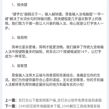
1、极快捷
“键字比”越趋近于一，输入越快捷。章鱼输入法电脑版"一字一
键"解决了长词长句的快输问题，其快捷程度几乎逼近数学上的极
限。我们致力于做一款让人兴奋的输入法，核心就是让打字快人一
步。
2、极简明
简单比复杂更难，简明才能更流畅。我们摒弃了传统九宫格输
入法中按键数量多的缺陷，将多达23个按键缩减到14个，让打字
成为一种享受。
3、极智慧
章鱼输入法将大云端与场景感知完美结合，准确定位你的生
活。我们为你提供最符合心意的语组，无论走到哪里，你的手机输
入法都将率先帮你确定最好玩的地方和最有名的小吃!
上一篇：
​苏打办公下载官网客户端_苏打办公软件免费安装到桌面
下一篇：
​2345好压软件电脑版本下载_2345解压工具纯净版安装