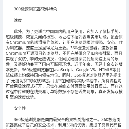
360极速浏览器软件特色
速度
此外，为了更适合中国国内的用户使用，它加入了鼠标手势、
超级拖拽、恢复关闭的标签、地址栏下拉列表等实用功能，配合原
有Chromium的顺滑操作体验，让用户浏览网页时顺畅、安心。作
为浏览器，速度更是显得尤为重要。360极速浏览器，这款源自
Chromium开源项目的浏览器，不但完美融合了IE内核引擎，而且
实现了双核引擎的无缝切换，让网民既能享受到超高速上网的乐
趣，又很好地兼容了国内互联网环境。近半年来，历经十余次的版
本更新，360极速浏览器在JavaScript、Google V8、HTML5等测
试成绩上均保持国内领先地位。同时，360极速浏览器还率先提出
了“无缝切换”的双核理念。用户在网购等实际过程中，所有流程均
可使用极速模式打开，只需在最终支付页面使用兼容模式，而在这
过程中传递的在线交易订单等数据不存在丢失现象，真正发挥双核
引擎的速度优势。
安全性
360极速浏览器是国内最安全的双核浏览器之一。360极速浏
览器集成了自己的安全技术，利用360的优势，集成了恶意代码智