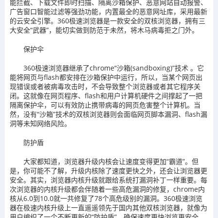
能拦截、下载文件即时扫描、隔离沙箱保护、恶意网站自动报警、
广告窗口智能过滤等强劲功能，内置最全的恶意网址库，采用最新
的云安全引擎。360极速浏览器是一款安全的双核浏览器，拥有三
大安全“武器”，能切实做到防范于未然，将木马病毒拒之门外。
保护伞
360极速浏览器继承了chrome“沙箱(sandboxing)”技术 。它
能将网页与flash都安排在沙箱保护中运行，所以，当某个网页出
现错误或者被病毒攻击时，不会导致整个浏览器或者其它程序关
闭。这就像在网页程序、flash和用户计算机硬件之间撑起了一把
隔离保护伞，可以有效防止携带病毒的网页危害整个计算机。当
然，没有“沙箱”技术的双核浏览器则会面临网页脚本漏洞、flash漏
洞等未知网络风险。
防护盾
大家都知道，浏览器升级内核会让速度变得更加“霸道”。但
是，你可能不了解，升级内核除了速度更快之外，还会让浏览器更
安全。其实，浏览器内核升级就跟给系统打漏洞补丁一样重要。每
次浏览器的内核升级都会伴随着一些高危漏洞的修复，chrome内
核从6.0到10.0就一共修复了78个高危级别的漏洞。360极速浏览
器在极速内核升级上一直遥遥领先于国内其他双核浏览器，就像为
用户编织了一个不断更新的“防护盾”，确保速度更快浏览更安全。