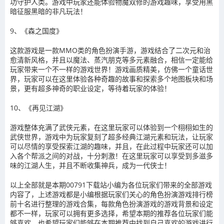
功守护人类。游戏中玩家还能体验物魔双修的游戏趣味，享受用黑
暗征服黑暗的非凡玩法！
9、《森之国度》
这款游戏是一款MMO类的角色扮演手游，游戏结合了二次元和治
愈清新风格，并且以魔法、蒸汽朋克等多元素融合，相信一定能给
玩家带来一个不一样的游戏世界！游戏画质精美，仿佛一个童话世
界，玩家可以在这里体验各种奇趣的故事和探索多个地图板块和场
景，更有超多神奇的职业设定，等待着玩家的体验！
10、《再见江湖》
游戏整体充满了武侠元素，在这里玩家可以体验到一个栩栩如生的
武侠世界，游戏中为玩家复刻了超多经典江湖元素和玩法，让玩家
可以尽情的享受探索江湖的趣味，并且，在此过程中玩家还可以加
入各个帮派之间的对战，十分刺激！在这里玩家可以享受到多滋多
味的江湖人生，并且不断收集神兵，成为一代侠士！
以上全部就是本期00791下载站小编为各位玩家们带来的全部游戏
内容了，上述游戏都是小编根据玩家们关心的角色扮演游戏排行榜
前十名进行整理的游戏合集，每款角色扮演游戏的游戏背景和设定
都不一样，玩家可以拥有更多选择，希望本期的推荐各位玩家们能
够喜欢，也希望玩家们能够在本期推荐中找到自己喜欢的游戏进行