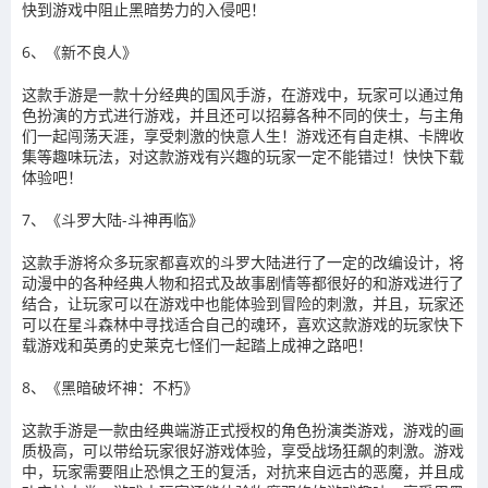
快到游戏中阻止黑暗势力的入侵吧！
6、《新不良人》
这款手游是一款十分经典的国风手游，在游戏中，玩家可以通过角
色扮演的方式进行游戏，并且还可以招募各种不同的侠士，与主角
们一起闯荡天涯，享受刺激的快意人生！游戏还有自走棋、卡牌收
集等趣味玩法，对这款游戏有兴趣的玩家一定不能错过！快快下载
体验吧！
7、《斗罗大陆-斗神再临》
这款手游将众多玩家都喜欢的斗罗大陆进行了一定的改编设计，将
动漫中的各种经典人物和招式及故事剧情等都很好的和游戏进行了
结合，让玩家可以在游戏中也能体验到冒险的刺激，并且，玩家还
可以在星斗森林中寻找适合自己的魂环，喜欢这款游戏的玩家快下
载游戏和英勇的史莱克七怪们一起踏上成神之路吧！
8、《黑暗破坏神：不朽》
这款手游是一款由经典端游正式授权的角色扮演类游戏，游戏的画
质极高，可以带给玩家很好游戏体验，享受战场狂飙的刺激。游戏
中，玩家需要阻止恐惧之王的复活，对抗来自远古的恶魔，并且成