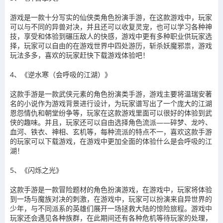
游戏是一款十分写实的仙侠类角色扮演手游，在这款游戏中，玩家
可以与不同的异兽对决，并且还可以收复灵宠，也可以学习各种神
技，享受和体验到碾压敌人的快感，游戏中更有多种职业供玩家选
择，玩家可以自由的在游戏世界中四处游历，斩杀妖魔邪祟，游戏
玩法多多，喜欢的玩家赶快下载游戏体验吧！
4、《逆水寒（会呼吸的江湖）》
这款手游是一款武侠元素的角色扮演类手游，游戏主要将温瑞安著
名的小说作为游戏背景进行设计，为玩家谱写出了一个庞大的江湖
恩怨情仇和朝堂纷争等，玩家在这款游戏里面可以很好的体验到武
侠的趣味。并且，玩家还可以自由选择角色流派——碎梦、龙吟、
血河、铁衣、神相、玄机等，每种流派的特点不一，喜欢这款手游
的玩家可以下载游戏，在游戏中更加全面的体验什么是会呼吸的江
湖！
5、《闪烁之光》
这款手游是一款冒险题材的角色扮演游戏，在游戏中，玩家将体验
到一场与魔族对决的刺激，在游戏中，玩家可以扮演来自异世界的
少年，与不同派系的英雄们展开一场拯救大陆的惊险旅程。游戏中
玩家还会遇见各种族群，在此期间还有各种危机等待玩家的处理，