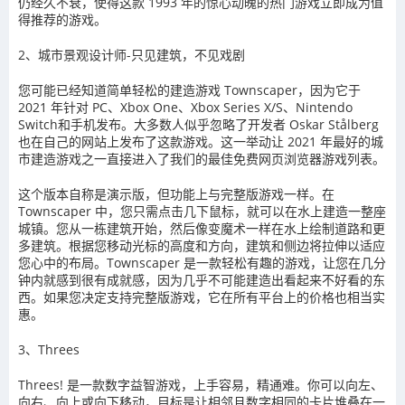
仍经久不衰，使得这款 1993 年的惊心动魄的热门游戏立即成为值
得推荐的游戏。
2、城市景观设计师-只见建筑，不见戏剧
您可能已经知道简单轻松的建造游戏 Townscaper，因为它于
2021 年针对 PC、Xbox One、Xbox Series X/S、Nintendo
Switch和手机发布。大多数人似乎忽略了开发者 Oskar Stålberg
也在自己的网站上发布了这款游戏。这一举动让 2021 年最好的城
市建造游戏之一直接进入了我们的最佳免费网页浏览器游戏列表。
这个版本自称是演示版，但功能上与完整版游戏一样。在
Townscaper 中，您只需点击几下鼠标，就可以在水上建造一整座
城镇。您从一栋建筑开始，然后像变魔术一样在水上绘制道路和更
多建筑。根据您移动光标的高度和方向，建筑和侧边将拉伸以适应
您心中的布局。Townscaper 是一款轻松有趣的游戏，让您在几分
钟内就感到很有成就感，因为几乎不可能建造出看起来不好看的东
西。如果您决定支持完整版游戏，它在所有平台上的价格也相当实
惠。
3、Threes
Threes! 是一款数字益智游戏，上手容易，精通难。你可以向左、
向右、向上或向下移动，目标是让相邻且数字相同的卡片堆叠在一