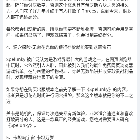
起。除非你讨厌数字，否则这个概念具有俄罗斯方块之类的持久
力。人们花了好几年才终于有人打败了 Threes，直到今天，很多
人都在追逐高分。
每轮都会出现新的牌，所以你需要不断堆叠牌，否则可能会用尽空
间。如果棋盘满了，游戏就结束了，你会得到最终得分。
4、洞穴探险-无需花光你的银行存款就能买到这颗宝石
Spelunky 被广泛认为是游戏界最伟大的游戏之一，在网页浏览器
中玩时，它依然引人入胜，因此被列入我们的最佳免费网页浏览器
游戏名单。在与凶猛的怪物战斗、穿越无数陷阱并收集珍贵战利品
时，发现埋藏在地表下的宝藏。
如果你想在购买出版版本之前先了解一下《Spelunky》的内容，
或者只是想花点时间进行洞穴探险，那么这个版本就是你的不二之
选
关卡是随机的，保证每次通关都有新体验，非常适合速通者和喜欢
打破高分的人。这是一款真正的经典游戏，您绝对需要深入研究
《Spelunky》。
5、卡坦岛宇宙-卡坦万岁