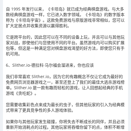
自 1995 年发行以来，《卡坦岛》就已成为经典棋盘游戏。与大多
数经典棋盘游戏一样，它已进入数字领域。《卡坦岛》的数字版本
称为《卡坦岛宇宙》。这款免费游戏与原版游戏非常相似，您可以
扩大定居点并收集资源以赢得胜利。
它是跨平台的，因此您可以在不同的设备上玩，并且可以与其他玩
家对战，即使他们与您使用不同的平台。虽然游戏内可以购买扩展
包等，但这是一种满足您对棋盘游戏渴望的好方法，即使您只有手
机可用。
6、Slither.io-德拉科·马尔福会溜进来，你也应该
我们非常喜欢 Slither.io，因为它的有趣概念不仅让它成为最好的
免费网页浏览器游戏之一，甚至还登上了我们的最佳大逃杀游戏榜
单。Slither.io 是一款有趣而轻松的游戏，让人回想起经典的手机
游戏《贪吃蛇》。
您需要收集彩色点来成为最长的虫子，但其他玩家的引入为经典模
式带来了更具竞争性的多人游戏体验。
如果你与其他玩家发生碰撞，你将失去不断成长的同伴，并且必须
重新开始消耗点的过程。其他玩家将吞噬你留下的点，体积不断增