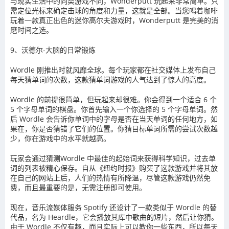
与现实生活中的同类游戏不同，Wonderputt 玩起来非常简单。只
需定位光标来确定击球的角度和力量，这就是全部。当您喝着咖啡
玩着一款真正出色的迷你高尔夫游戏时，Wonderputt 是完美的消
磨时间之选。
9、沃德尔-大脑的日常锻炼
Wordle 刚推出时就风靡全球。每个玩家都在社交媒体上发布自己
每天猜单词的次数，这款猜单词游戏的人气达到了惊人的高度。
Wordle 的前提很简单，但玩起来却很难。你会得到一个适合 6 个
5 个字母单词的棋盘。你首先输入一个你选择的 5 个字母单词。然
后 Wordle 会告诉你单词中的字母是否在当天单词的任何地方，如
果在，你是否猜错了它们的位置。你猜目标单词所需的尝试次数越
少，你在游戏中的水平就越高。
玩家会通过猜测Wordle 中最佳的起始词来获得科学知识，过去单
词的列表被精心保存。自从《纽约时报》购买了这款游戏并将其放
在自己的网站上后，人们的热情有所降温，尽管这款游戏仍然免
费，而且最重要的是，无需注册即可使用。
现在，音乐流媒体服务 Spotify 还设计了一款类似于 Wordle 的替
代品，名为 Heardle，它会播放其库中歌曲的短片，然后让你猜。
由于 Wordle 不仅有趣，而且实际上可以教你一些东西，所以每天