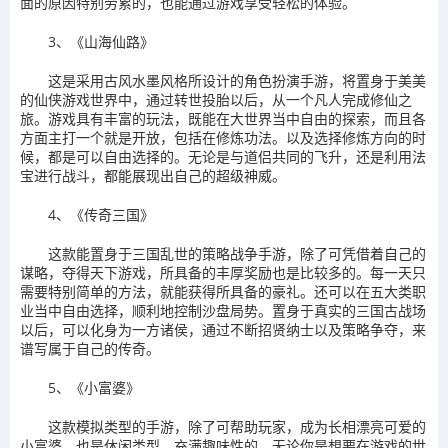
面的原因特别劳累的，也能通过游戏享受轻松的体验。
3、《山海仙路》
这是采用古风水墨风格所设计的角色扮演手游，将置身于美美
的仙侠游戏世界中，通过转世投胎以后，从一个凡人完成修仙之
旅。游戏具有丰富的玩法，既能在大世界当中自由的探索，而且各
方面主打一个就是开放，包括在修炼功法。以及选择修炼方向的时
候，都是可以自由选择的。无论是与道侣共同的飞升，还是利用法
宝进行战斗，都能展现出自己的超级神威。
4、《传奇三国》
这款能置身于三国乱世的策略战争手游，除了可凭借着自己的
谋略，夺得天下游戏，所具备的丰厚奖励也是比较多的。每一天只
需要特别简单的方法，就能获得所具备的豪礼。还可以在五大类职
业当中自由选择，顺利地控制沙盘局势。置身于真实的三国古战场
以后，可以化身为一方诸侯，通过不断招贤纳士以及策略争夺，来
谱写属于自己的传奇。
5、《小富婆》
这款模拟类型的手游，除了可帮助玩家，成为长相漂亮可爱的
小富婆，也是休闲类型，充满趣味性的。无论你是想要在游戏的世