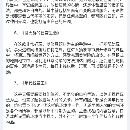
界当中，享受缓解压力，放松疲惫的心情，还是体验里面的诸多玩
法，都是超级自由的。其中就包括里面有百变的风格服饰，无论你
是想要穿着古代华丽的服饰，还是任何类型的，都可随心匹配，通
过种田养鸡，也能打造出自己的庄园。
6、《聊天群的日常生活》
在这款非常好玩，以修真题材为主的手游中，一样能帮助玩
家，享受这款网络游戏独特之处。在进入抽象都市展开修真的过程
中，将通过勇闯新世界的方式，感受充满着冒险的旅途。在庭相式
的地图地铁中，可利用非常简单的方法到达目的地，还会遇到随机
的事件，邂逅超多惊喜，每日上线以后，玩家卡可以获得超多的奖
励。
7、《年代找茬王》
这是无需要联网就能体验，不氪金的单机手游，以休闲找茬玩
法为主，设置了超多脑洞大开的关卡，所有的图片都是充满年代感
的，仿佛置身于80年代这样的环境中一样。无论里面人物的穿搭还
是各个场所等，都是以那个时期为主的。主要找茬的内容就是，在
游戏所设置的环境当中找到，并不符合当时那一个年代特点的各种
物品。