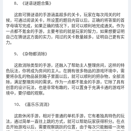
8、《谜语谜题合集》
这款可猜谜语的手游涵盖超多的关卡，玩家在每次闯关的时
候，可通过阅读关卡，所设置的题目内容以后，正确的将答案的首
字母填写完成，如果正确的情况下，就可以顺利地完成通关。作为
一点都不氪金的手游，主要考验的就是玩家的智力，如果想要证明
自己在猜谜这方面的实力，闯过的关卡数量越多，证明自己更有实
力。
9、《杂物都消除》
这款消除类型的手游，还融入了帮助主人整理房间，这样的特
色玩法，你将成为房间的主人。在拥有很多物品的游戏环境中，需
要将杂乱的物品装到箱子里面以后，就可以顺利的把杂物，全部消
除，满足整理房间的需求。作为一点都不氪金的手游，它除了具有
创意的设计玩法，也是非常有趣的，可以置身于充满卡通的游戏环
境中，要仔细的观察。
10、《喜乐乐消消》
这款休闲手游，相对于普通的单机手游，它有着独具特色的玩
法，通过简单一直往上跳的方式，就可以帮助玩家获得积分。在点
击开始游戏以后，需要观察跳跃的位置，由于每次只能触碰一次地