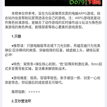
本榜单仅供参考，旨在为玩家推荐优质的电脑ARPG游戏，综
合站内信息帮助玩家筛选适合自己的游戏。注：ARPG游戏就是动
作角色扮演游戏，是融合了动作游戏的实时操作战斗玩法与角色扮
演游戏的角色养成、剧情探索等核心要素的游戏类型。
1.只狼
●推荐语：只狼电脑版苇名城下刀光剑影，死磕百遍只为完美
弹反!忍杀瞬间的爽感、突破极限的狂喜，越虐越上头，硬核玩家
必冲!
●特色：架势条+弹反核心机制，“危”招博弈刺激拉满，Boss招
式多变需背板实操，复活重来解锁新战术。
●游戏难度：极高，容错率极低，新手被弦一郎、剑圣一心劝
退是常态，但征服后的成就感无可替代。
推荐指数：⭐⭐⭐⭐⭐
2.艾尔登法环