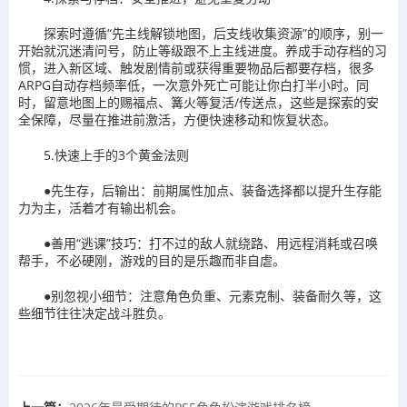
探索时遵循“先主线解锁地图，后支线收集资源”的顺序，别一
开始就沉迷清问号，防止等级跟不上主线进度。养成手动存档的习
惯，进入新区域、触发剧情前或获得重要物品后都要存档，很多
ARPG自动存档频率低，一次意外死亡可能让你白打半小时。同
时，留意地图上的赐福点、篝火等复活/传送点，这些是探索的安
全保障，尽量在推进前激活，方便快速移动和恢复状态。
5.快速上手的3个黄金法则
●先生存，后输出：前期属性加点、装备选择都以提升生存能
力为主，活着才有输出机会。
●善用“逃课”技巧：打不过的敌人就绕路、用远程消耗或召唤
帮手，不必硬刚，游戏的目的是乐趣而非自虐。
●别忽视小细节：注意角色负重、元素克制、装备耐久等，这
些细节往往决定战斗胜负。