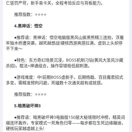
亡惩罚严苛，新手易卡关，全程考验反应与背板能力。
推荐指数：⭐⭐⭐⭐
4.黑神话：悟空
●推荐语：黑神话：悟空电脑版黑风山挨黑熊精三连拍，浮屠
牢独木桥遭突袭，越死越想战!硬核西游爽感拉满，虐到上头却停
不下来～
●特色：东方奇幻场景沉浸，BOSS机制刁钻(黄风大圣风沙藏
杀招)，棍法+神通组合，操作容错极低超刺激。
●游戏难度：中!前期BOSS虐新手，后期杨戬、百目魔君招式
多变，需精准预判闪避，死磕数十次通关超有成就感。
推荐指数：⭐⭐⭐⭐
5.暗黑破坏神3
●推荐语：暗黑破坏神3电脑版150层大秘境限时冲榜，精英词
缀连环轰炸，专家模式一死角色归零——每步都在生死边缘蹦迪，
硬核玩家越虐越上头!