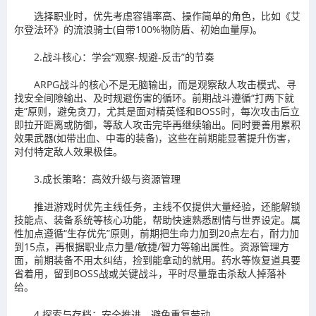
选择职业时，优先考虑容错率高、操作简单的角色，比如《艾
尔登法环》的流浪骑士(自带100%物防盾、初始血量厚)。
2.战斗核心：学会“观察-规避-反击”的节奏
ARPG战斗的核心不是无脑输出，而是观察敌人攻击模式、寻
找安全间隙输出、及时规避伤害的循环。前期战斗遵循“打两下就
走”原则，避免贪刀，尤其是面对精英怪和BOSS时，每次攻击后立
即拉开距离或防御，等敌人攻击完毕再继续输出。同时要善用累积
效果武器(如带出血、中毒的装备)，这些在前期能显著提升伤害，
对付特定敌人效果极佳。
3.成长策略：高效升级与资源管理
推进游戏时优先主线任务，主线不仅提供大量经验，还能解锁
技能点、装备系统等核心功能，帮助快速熟悉剧情与世界设定。属
性加点遵循“生存优先”原则，前期把生命力加到20点左右，耐力加
到15点，再根据职业点力量/敏捷/智力等输出属性。资源管理方
面，前期装备不用太纠结，捡到能拿动的就用。药水等恢复道具要
省着用，留到BOSS战或关键战斗，平时尽量靠击杀敌人掉落补
给。
4.探索与存档：安全推进，避免重复劳动