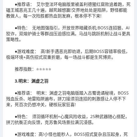
●推荐语： 艾尔登法环电脑版里被盖利德猩红腐败追着跑，死
磕王城恶兆王几十遍，越死越想赢!交界地处处是陷阱，野怪都能
教做人，每一次险胜都热血到发麻，根本停不下来!
●特色： 无地图强指引，开放世界暗藏杀机;BOSS连招狠、AI
狡诈，双熔炉骑士等群战压迫感拉满。马战与跳跃机制让战斗更具
策略性。
●游戏难度： 高!新手遇恶兆即劝退，后期BOSS容错率极低，
极端环境+高伤招式双重折磨，每一场战斗都是生死博弈。
推荐指数：⭐⭐⭐⭐⭐
3.明末：渊虚之羽
●推荐语： 明末：渊虚之羽电脑版踏入古蜀诡谲秘境，BOSS
残血反杀、地雷陷阱遍布，拼刀接须羽连招的刺激感让人停不下
来，死百次仍想冲关，硬核玩家狂喜!
●特色： 须羽循环机制+心魔风险收益，25种武器随心搭配，
拼刀抗衡正向反馈，克苏鲁风场景拉满沉浸感。
●游戏难度：高!小怪也能秒人，BOSS招式复杂且压起身，死