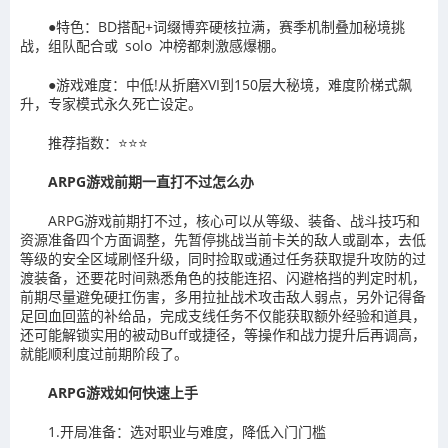
●特色：BD搭配+词缀博弈硬核拉满，赛季机制叠加秘境挑
战，组队配合或 solo 冲榜都刺激感爆棚。
●游戏难度：中低!从折磨XVI到150层大秘境，难度阶梯式飙
升，专家模式永久死亡设定。
推荐指数：⭐⭐⭐
ARPG游戏前期一直打不过怎么办
ARPG游戏前期打不过，核心可以从等级、装备、战斗技巧和
资源准备四个方面调整，先暂停挑战当前卡关的敌人或副本，去低
等级的安全区域刷怪升级，同时捡取或通过任务获取提升攻防的过
渡装备，还要花时间熟悉角色的技能连招、闪避格挡的判定时机，
前期尽量避免硬扛伤害，多用拉扯战术攻击敌人弱点，另外记得备
足回血回蓝的补给品，完成支线任务不仅能获取额外经验和道具，
还可能解锁实用的被动Buff或捷径，等操作和战力提升后再调高，
就能顺利度过前期阶段了。
ARPG游戏如何快速上手
1.开局准备：选对职业与难度，降低入门门槛