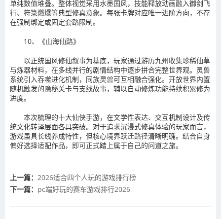
单纯数值堆叠。整体视觉采用水墨国风，技能释放动画融入御剑飞
行、符箓燃爆等典型修真意象。每张卡牌对应唯一进阶方向，不存
在强制绑定或固定套路限制。
10、《山海仙路》
以正统国风修仙叙事为基底，玩家通过游历九州收集珍稀仙草
与炼器材料，在多线并行的剧情结构中逐步拼合完整世界观。灵兽
系统引入吞噬进化机制，同族灵兽可互相融合强化。开放世界内置
随机触发的隐秘关卡与支线故事，辅以自动修炼功能持续积累修为
进度。
本次梳理的十大仙侠手游，在文学性表达、交互机制设计及传
统文化转译层面各具突破。对于追求沉浸式修真体验的玩家而言，
游戏虽具长线养成特性，但核心境界跃迁路径清晰明确。结合自身
偏好选择适配作品，即可正式踏上属于自己的问道之旅。
上一篇：
2026适合四个人玩的游戏排行榜
下一篇：
pc端好玩的赛车游戏排行2026