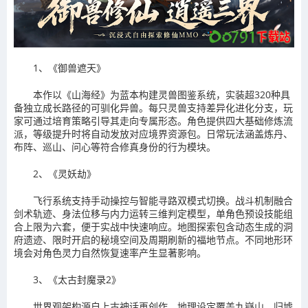
1、《御兽遮天》
本作以《山海经》为蓝本构建灵兽图鉴系统，实装超320种具
备独立成长路径的可驯化异兽。每只灵兽支持差异化进化分支，玩
家可通过培育策略引导其走向专属形态。角色提供四大基础修炼流
派，等级提升时将自动发放对应境界资源包。日常玩法涵盖炼丹、
布阵、巡山、问心等符合修真身份的行为模块。
2、《灵妖劫》
飞行系统支持手动操控与智能寻路双模式切换。战斗机制融合
剑术轨迹、身法位移与内力运转三维判定模型，单角色预设技能组
合上限为六套，便于实战中快速响应。地图探索包含动态生成的洞
府遗迹、限时开启的秘境空间及周期刷新的福地节点。不同地形环
境会对角色灵力自然恢复速率产生显著影响。
3、《太古封魔录2》
世界观架构源自上古神话再创作，地理设定覆盖九嶷山、归墟