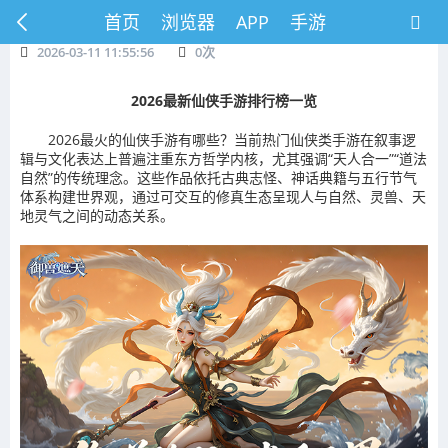
首页
浏览器
APP
手游
2026-03-11 11:55:56
0
次
2026最新仙侠手游排行榜一览
2026最火的仙侠手游有哪些？当前热门仙侠类手游在叙事逻
辑与文化表达上普遍注重东方哲学内核，尤其强调“天人合一”“道法
自然”的传统理念。这些作品依托古典志怪、神话典籍与五行节气
体系构建世界观，通过可交互的修真生态呈现人与自然、灵兽、天
地灵气之间的动态关系。