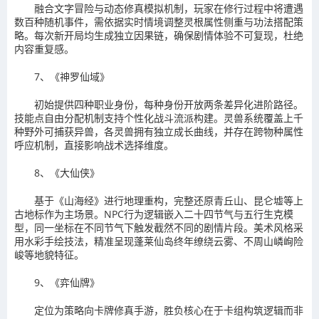
融合文字冒险与动态修真模拟机制，玩家在修行过程中将遭遇
数百种随机事件，需依据实时情境调整灵根属性侧重与功法搭配策
略。每次新开局均生成独立因果链，确保剧情体验不可复现，杜绝
内容重复感。
7、《神罗仙域》
初始提供四种职业身份，每种身份开放两条差异化进阶路径。
技能点自由分配机制支持个性化战斗流派构建。灵兽系统覆盖上千
种野外可捕获异兽，各灵兽拥有独立成长曲线，并存在跨物种属性
呼应机制，直接影响战术选择维度。
8、《大仙侠》
基于《山海经》进行地理重构，完整还原青丘山、昆仑墟等上
古地标作为主场景。NPC行为逻辑嵌入二十四节气与五行生克模
型，同一坐标在不同节气下触发截然不同的剧情片段。美术风格采
用水彩手绘技法，精准呈现蓬莱仙岛终年缭绕云雾、不周山嶙峋险
峻等地貌特征。
9、《弈仙牌》
定位为策略向卡牌修真手游，胜负核心在于卡组构筑逻辑而非