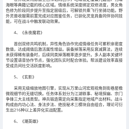
海眼等典籍记载的核心区域。情缘系统深度绑定双修进度，男女角
色修为阶段同步提升至指定层级后，可解锁共乘飞行坐骑功能。野
外灵兽收服需前置完成对应图鉴任务，已驯化灵宠具备同伴协同技
能，可在战斗中触发联动效果。
4、《永夜魔君》
首创双修共鸣机制，异性角色协作完成情缘任务可累积亲密度
数值，达成阈值后激活属性增益。装备掉落采用反衰减算法，连续
未获得稀有装备时，后续同类掉落概率逐步提升。多人副本关键环
节设置语音协作节点，强化团队实时配合体验。帮派建设效率直接
受成员间社交活跃度影响。
5、《玄影》
采用无级缩放地图引擎，实现从万里山河宏观视角到街巷屋檐
微观细节的无缝切换。任务体系划分为江湖轶事、秘境探幽、宗门
争锋三大主线类型。神兵锻造需定向采集指定地域产出材料。战斗
构成由内功心法、身法步法、绝技秘术三模块自由组合，理论可衍
生出216种以上差异化实战配置。
6、《潮英雄》