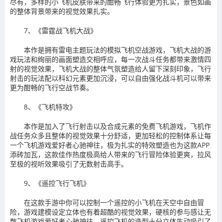
尽有，多样的小飞机皮肤带来的酣畅飞行体验更为扎实，景色如画
的整体背景带来的视觉效果扎实。
7、《雷霆战飞机大战》
本作是拥有雷电主题玩法的模拟飞机空战游戏，飞机大战的游
戏玩法和绚丽的画面塑造交相呼应，每一次战斗任务都带来激情四
射的视觉效果，飞机大战的整体气氛塑造给人留下深刻印象，飞行
射击的玩法配以科幻元素更加沉浸，可以自由强化战斗机可以带来
更为酣畅的飞行空战节奏。
8、《飞机特攻》
本作是加入了飞行射击以及合成元素的免费飞机游戏，飞机作
战任务众多且整体的视觉效果十分舒适，更加轻松的控制体系让每
一个飞机游戏爱好者心驰神往，极为扎实的特效塑造也为这款APP
添砖加瓦，这款佳作热度极高给人带来的飞行冒险体验更爽，拉风
至极的视听效果吸引了无数射击高手。
9、《遥控飞行飞机》
在这款手游中你可以控制一个遥控的小飞机在天空中自由冒
险，游戏建模设定立体也有着超酷的视觉效果，硬核的参与感让无
数飞机游戏爱好者心驰神往，遥控飞机的造型十分立体生动吸引了