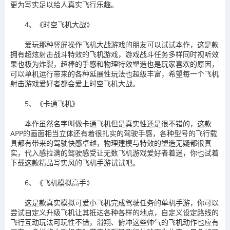
更为写实足以给人真实飞行乐趣。
4、《时空飞机大战》
爱玩那种竖屏操作飞机大战游戏的朋友可以试试本作，这是款
拥有超炫射击战斗特效的飞机游戏，游戏战斗任务多样同时视听效
果也极为炸裂，超棒的手感和物理特效塑造也是玩家喜欢的原因，
可以单机运行带来的各种延展性玩法也超级丰富，希望每一个飞机
射击游戏爱好者都会爱上时空飞机大战。
5、《卡通飞机》
本作虽然名字叫做卡通飞机但是真实性还是很不错的，这款
APP的画面相当立体还有着很扎实的驾驶手感，各种型号的飞行载
具都有带来的驾驶快感卓越，物理建模与特效的塑造无疑都很真
实，代入感拉满的驾驶感受让无数飞机游戏爱好者着迷，你也试着
下载这款精品写实风的飞机手游试试吧。
6、《飞机模拟高手》
这是款真实模拟可爱小飞机完成驾驶任务的单机手游，你可以
尝试自定义升级飞机让其抵达各种各样的地点，自定义设定路线的
飞行互动玩法可玩性不错，滑翔、俯冲这些帅气的飞机动作也应有